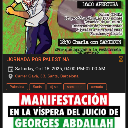
JORNADA POR PALESTINA
Saturday, Oct 18, 2025, 04:00 PM-02:00 AM
Carrer Gavà, 33, Sants, Barcelona
Palestina
Sants
dj set
samidoun
xerrada