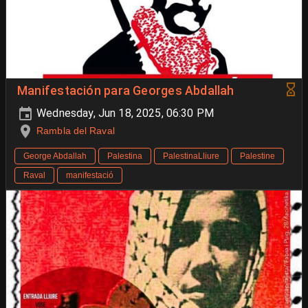
Manifestación para Georges Abdallah
Wednesday, Jun 18, 2025, 06:30 PM
Rambla del Raval
George Abdallah
Palestina
PalestinaLliure
Palestine
Raval
manifestació