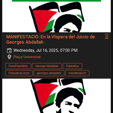
MANIFESTACIÓ: En la Víspera del Juicio de
Georges Abdallah
Wednesday, Jul 16, 2025, 07:00 PM
Plaça Universitat
FreePalestine
George Abdallah
Palestina
PalestinaLliure
georges abdallah
manifestació