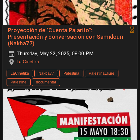
Proyección de "Cuenta Pajarito":
Presentación y conversación con Samidoun
(Nakba77)
Thursday, May 22, 2025, 08:00 PM
La Cinètika
LaCinètika
Nakba77
Palestina
PalestinaLliure
Palestine
documental