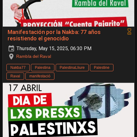
Manifestación por la Nakba: 77 años
resistiendo el genocidio
Thursday, May 15, 2025, 06:30 PM
Rambla del Raval
Nakba77
Palestina
PalestinaLliure
Palestine
Raval
manifestació