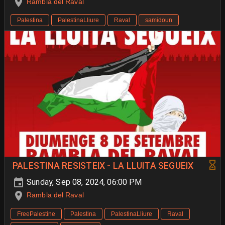
Rambla del Raval
Palestina
PalestinaLliure
Raval
samidoun
PALESTINA RESISTEIX - LA LLUITA SEGUEIX
Sunday, Sep 08, 2024, 06:00 PM
Rambla del Raval
FreePalestine
Palestina
PalestinaLliure
Raval