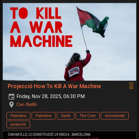
Projecció How To Kill A War Machine
Friday, Nov 28, 2025, 06:30 PM
Can Batlló
Palestina
Palestine
Sants
The Core
documental
projecció