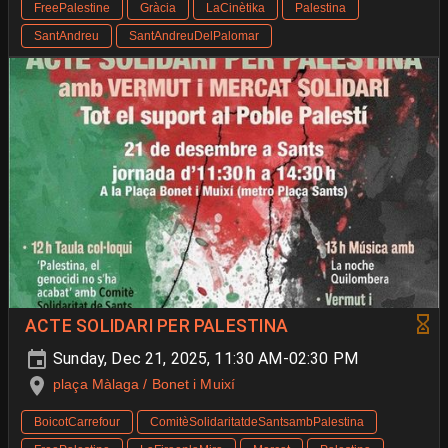
FreePalestine
Gràcia
LaCinètika
Palestina
SantAndreu
SantAndreuDelPalomar
ACTE SOLIDARI PER PALESTINA
Sunday, Dec 21, 2025, 11:30 AM-02:30 PM
plaça Màlaga / Bonet i Muixí
BoicotCarrefour
ComitèSolidaritatdeSantsambPalestina