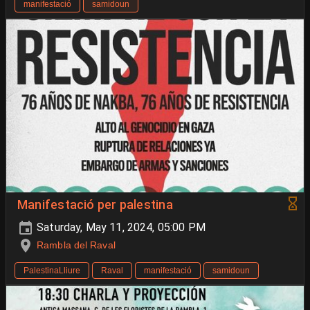
manifestació
samidoun
Manifestació per palestina
Saturday, May 11, 2024, 05:00 PM
Rambla del Raval
PalestinaLliure
Raval
manifestació
samidoun