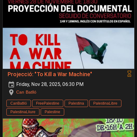
Projecció: "To Kill a War Machine"
Friday, Nov 28, 2025, 06:30 PM
Can Batlló
CanBatlló
FreePalestine
Palestina
PalestinaLibre
PalestinaLliure
Palestine