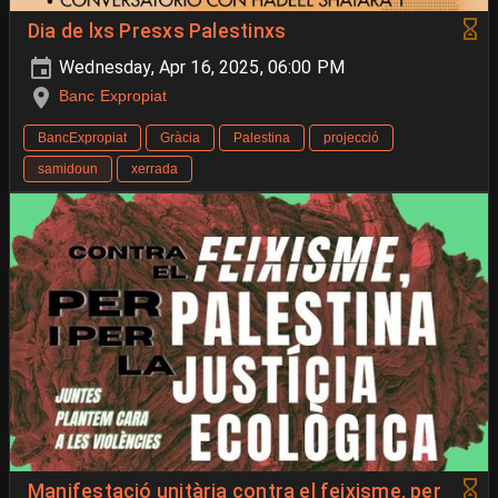
Dia de lxs Presxs Palestinxs
Wednesday, Apr 16, 2025, 06:00 PM
Banc Expropiat
BancExpropiat
Gràcia
Palestina
projecció
samidoun
xerrada
Manifestació unitària contra el feixisme, per