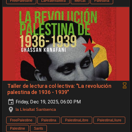
FreePalestine
LaFiraenlaMira
Mercat
Palestina
Taller de lectura col·lectiva: "La revolución
palestina de 1936 - 1939"
Friday, Dec 19, 2025, 06:00 PM
la Lleialtat Santsenca
FreePalestine
Palestina
PalestinaLibre
PalestinaLliure
Palestine
Sants