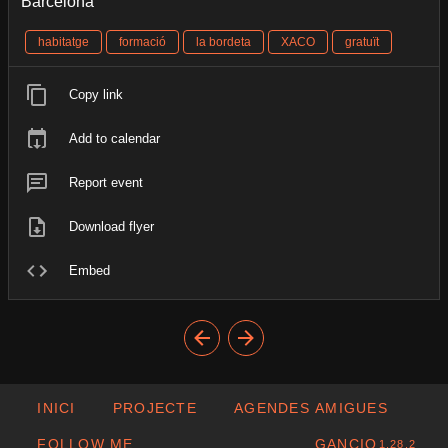
Barcelona
habitatge
formació
la bordeta
XACO
gratuït
Copy link
Add to calendar
Report event
Download flyer
Embed
INICI
PROJECTE
AGENDES AMIGUES
FOLLOW ME
GANCIO
1.28.2