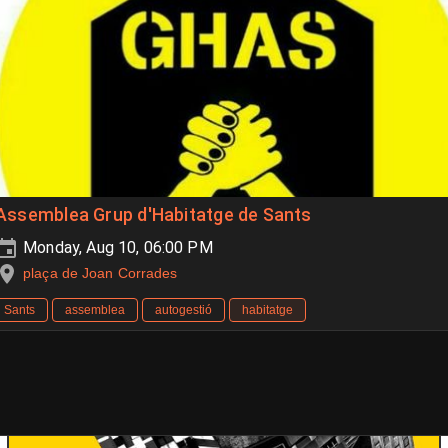
Assemblea Grup d'Habitatge de Sants
Monday, Aug 10, 06:00 PM
plaça de Joan Corrades
Sants
assemblea
autogestió
habitatge