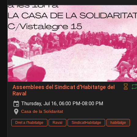
Assemblees del Sindicat d'Habitatge del
Raval
Thursday, Jul 16, 06:00 PM-08:00 PM
Casa de la Solidaritat
Dret a l'habitatge
Raval
SindicatHabitatge
habitatge