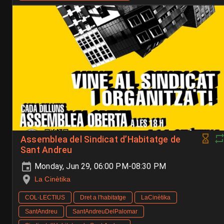
Assemblea del Sindicat d’Habitatge de
Sant Andreu
Monday, Jun 29, 06:00 PM-08:30 PM
La Cinètika
COL·LECTIUS
Dret a l'habitatge
LaCinètika
SantAndreu
SantAndreuDelPalomar