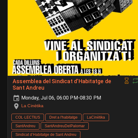
Assemblea del Sindicat d’Habitatge de
Sant Andreu
Monday, Jul 06, 06:00 PM-08:30 PM
La Cinètika
COL·LECTIUS
Dret a l'habitatge
LaCinètika
SantAndreu
SantAndreuDelPalomar
Sindicat d’Habitatge de Sant Andreu