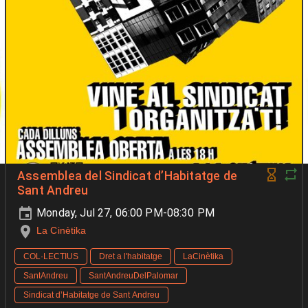
Assemblea del Sindicat d’Habitatge de
Sant Andreu
Monday, Jul 27, 06:00 PM-08:30 PM
La Cinètika
COL·LECTIUS
Dret a l'habitatge
LaCinètika
SantAndreu
SantAndreuDelPalomar
Sindicat d’Habitatge de Sant Andreu