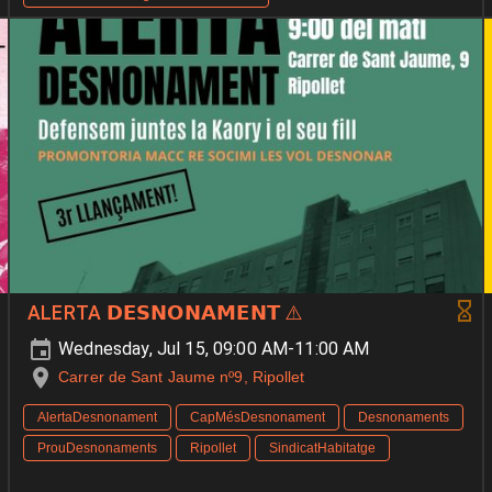
ALERTA 𝗗𝗘𝗦𝗡𝗢𝗡𝗔𝗠𝗘𝗡𝗧 ⚠️
Wednesday, Jul 15, 09:00 AM-11:00 AM
Carrer de Sant Jaume nº9, Ripollet
AlertaDesnonament
CapMésDesnonament
Desnonaments
ProuDesnonaments
Ripollet
SindicatHabitatge