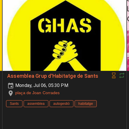
Assemblea Grup d'Habitatge de Sants
Monday, Jul 06, 05:30 PM
plaça de Joan Corrades
Sants
assemblea
autogestió
habitatge