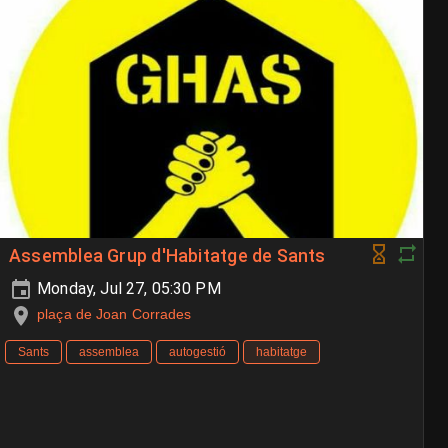
Assemblea Grup d'Habitatge de Sants
Monday, Jul 27, 05:30 PM
plaça de Joan Corrades
Sants
assemblea
autogestió
habitatge