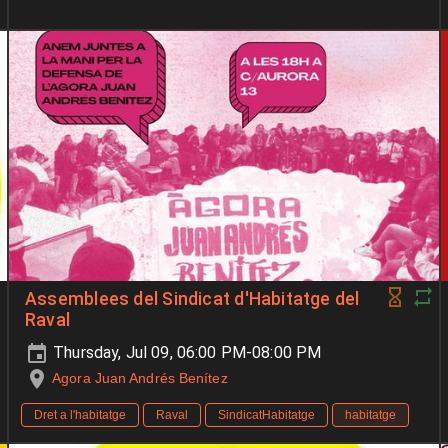
Assemblees del Sindicat d'Habitatge del
Raval
Thursday, Jul 09, 06:00 PM-08:00 PM
Agora Juan Andrés Benítez
Dret a l'habitatge
Raval
SindicatHabitatge
habitatge