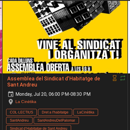
Assemblea del Sindicat d’Habitatge de
Sant Andreu
Monday, Jul 20, 06:00 PM-08:30 PM
La Cinètika
COL·LECTIUS
Dret a l'habitatge
LaCinètika
SantAndreu
SantAndreuDelPalomar
Sindicat d’Habitatge de Sant Andreu