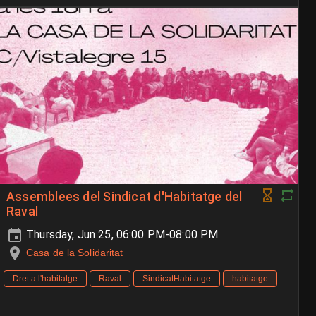
Assemblees del Sindicat d'Habitatge del
Raval
Thursday, Jun 25, 06:00 PM-08:00 PM
Casa de la Solidaritat
Dret a l'habitatge
Raval
SindicatHabitatge
habitatge