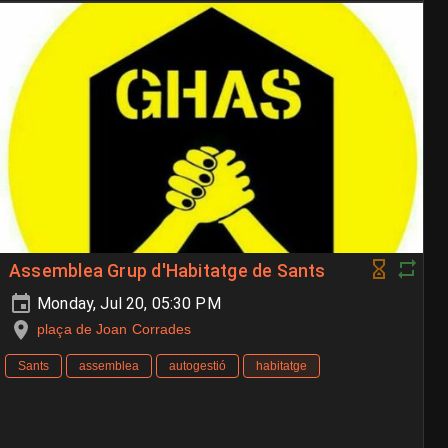
Assemblea Grup d'Habitatge de Sants
Monday, Jul 20, 05:30 PM
plaça de Joan Corrades
Sants
assemblea
autogestió
habitatge