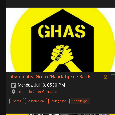
Assemblea Grup d'Habitatge de Sants
Monday, Jul 13, 05:30 PM
plaça de Joan Corrades
Sants
assemblea
autogestió
habitatge