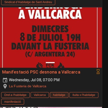
Sindicat d’Habitatge de Sant Andreu
Manifestació PSC desnona a Vallcarca
Wednesday, Jul 08, 07:00 PM
La Fusteria de Vallcarca
Dret a l'habitatge
Vallcarca
habitatge
lluita x l'habitatge
manifestació