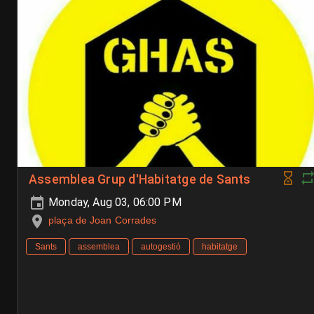
Assemblea Grup d'Habitatge de Sants
Monday, Aug 03, 06:00 PM
plaça de Joan Corrades
Sants
assemblea
autogestió
habitatge