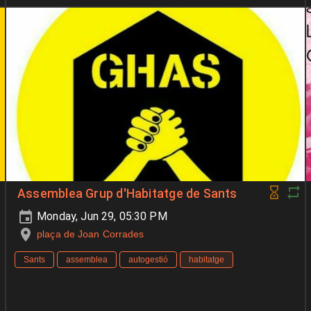
Assemblea Grup d'Habitatge de Sants
Monday, Jun 29, 05:30 PM
plaça de Joan Corrades
Sants
assemblea
autogestió
habitatge