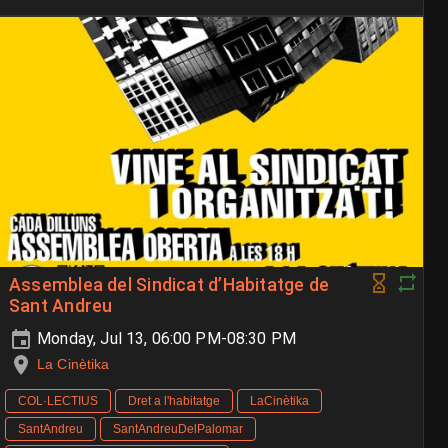
Assemblea del Sindicat d’Habitatge de
Sant Andreu
Monday, Jul 13, 06:00 PM-08:30 PM
La Cinètika
COL·LECTIUS
Dret a l'habitatge
LaCinètika
SantAndreu
SantAndreuDelPalomar