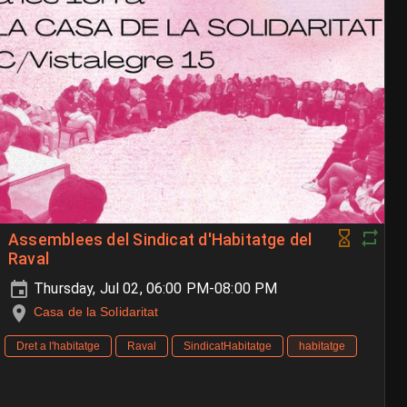
Assemblees del Sindicat d'Habitatge del
Raval
Thursday, Jul 02, 06:00 PM-08:00 PM
Casa de la Solidaritat
Dret a l'habitatge
Raval
SindicatHabitatge
habitatge