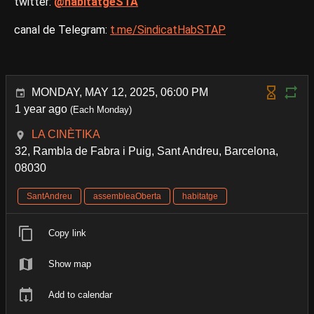
twitter:
@habitatgeSTA
canal de Telegram:
t.me/SindicatHabSTAP
MONDAY, MAY 12, 2025, 06:00 PM
1 year ago
(Each Monday)
LA CINÈTIKA
32, Rambla de Fabra i Puig, Sant Andreu, Barcelona,
08030
SantAndreu
assembleaOberta
habitatge
Copy link
Show map
Add to calendar