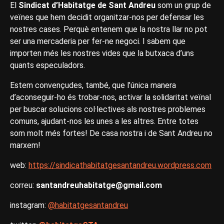
El
Sindicat d’Habitatge de Sant Andreu
som un grup de
veïnes que hem decidit organitzar-nos per defensar les
nostres cases. Perquè entenem que la nostra llar no pot
ser una mercaderia per fer-ne negoci. I sabem que
importen més les nostres vides que la butxaca d’uns
quants especuladors.
Estem convençudes, també, que l’única manera
d’aconseguir-ho és trobar-nos, activar la solidaritat veïnal
per buscar solucions col·lectives als nostres problemes
comuns, ajudant-nos les unes a les altres. Entre totes
som molt més fortes! De casa nostra i de Sant Andreu no
marxem!
web:
https://sindicathabitatgesantandreu.wordpress.com
correu:
santandreuhabitatge@gmail.com
instagram:
@habitatgesantandreu