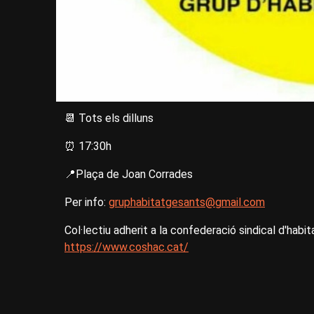
📆 Tots els dilluns
⏰ 17:30h
📍Plaça de Joan Corrades
Per info:
gruphabitatgesants@gmail.com
Col·lectiu adherit a la confederació sindical d'hab
https://www.coshac.cat/