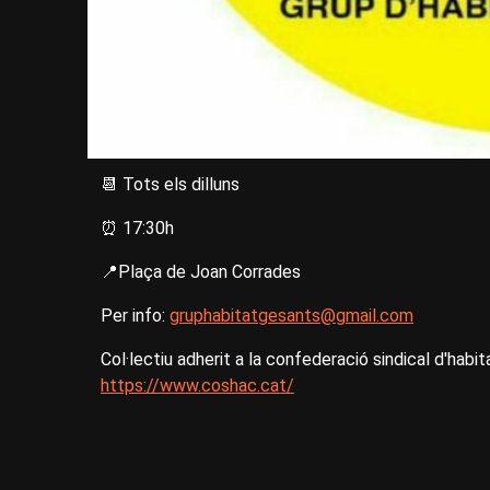
📆 Tots els dilluns
⏰ 17:30h
📍Plaça de Joan Corrades
Per info:
gruphabitatgesants@gmail.com
Col·lectiu adherit a la confederació sindical d'hab
https://www.coshac.cat/