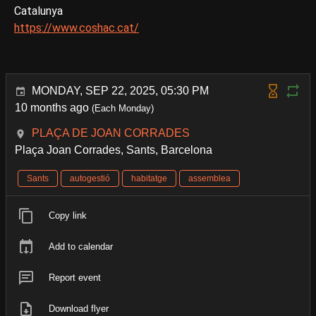
Catalunya
https://www.coshac.cat/
MONDAY, SEP 22, 2025, 05:30 PM
10 months ago
(Each Monday)
PLAÇA DE JOAN CORRADES
Plaça Joan Corrades, Sants, Barcelona
Sants
autogestió
habitatge
assemblea
Copy link
Add to calendar
Report event
Download flyer