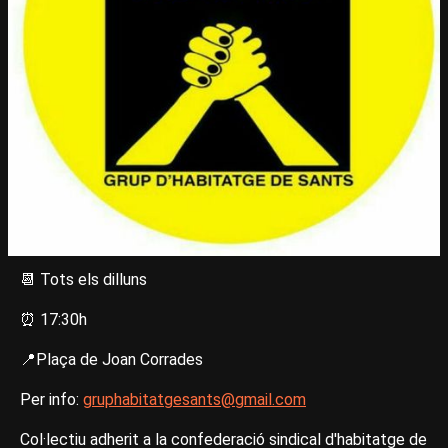
📆 Tots els dilluns
⏰ 17:30h
📍Plaça de Joan Corrades
Per info:
gruphabitatgesants@gmail.com
Col·lectiu adherit a la confederació sindical d'habitatge de