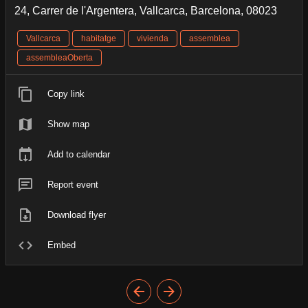
24, Carrer de l'Argentera, Vallcarca, Barcelona, 08023
Vallcarca
habitatge
vivienda
assemblea
assembleaOberta
Copy link
Show map
Add to calendar
Report event
Download flyer
Embed