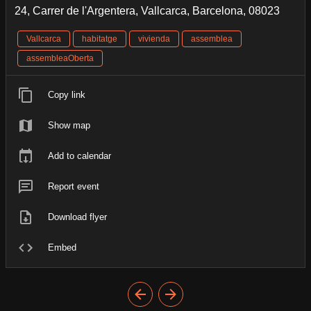
24, Carrer de l'Argentera, Vallcarca, Barcelona, 08023
Vallcarca
habitatge
vivienda
assemblea
assembleaOberta
Copy link
Show map
Add to calendar
Report event
Download flyer
Embed