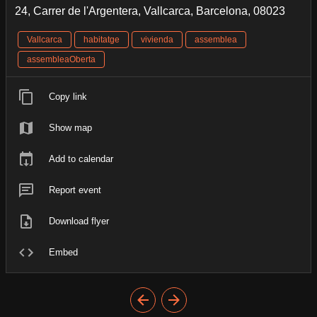
24, Carrer de l'Argentera, Vallcarca, Barcelona, 08023
Vallcarca
habitatge
vivienda
assemblea
assembleaOberta
Copy link
Show map
Add to calendar
Report event
Download flyer
Embed