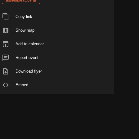
assembleaOberta
Copy link
Show map
Add to calendar
Report event
Download flyer
Embed