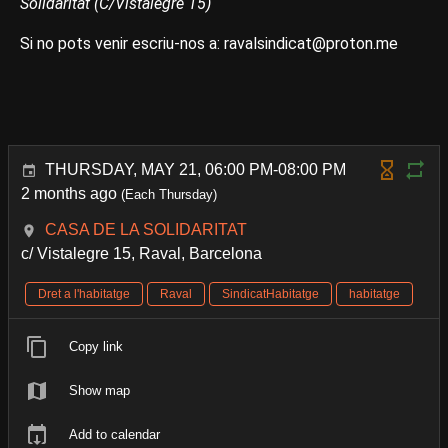
Solidaritat (C/Vistalegre 15)
Si no pots venir escriu-nos a: ravalsindicat@proton.me
THURSDAY, MAY 21, 06:00 PM-08:00 PM
2 months ago
(Each Thursday)
CASA DE LA SOLIDARITAT
c/ Vistalegre 15, Raval, Barcelona
Dret a l'habitatge
Raval
SindicatHabitatge
habitatge
Copy link
Show map
Add to calendar