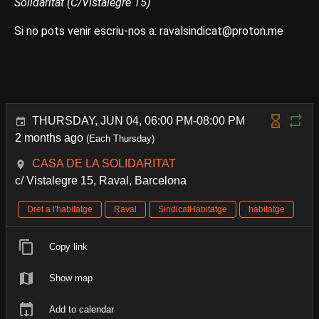
Solidaritat (C/Vistalegre 15)
Si no pots venir escriu-nos a: ravalsindicat@proton.me
THURSDAY, JUN 04, 06:00 PM-08:00 PM
2 months ago
(Each Thursday)
CASA DE LA SOLIDARITAT
c/ Vistalegre 15, Raval, Barcelona
Dret a l'habitatge
Raval
SindicatHabitatge
habitatge
Copy link
Show map
Add to calendar