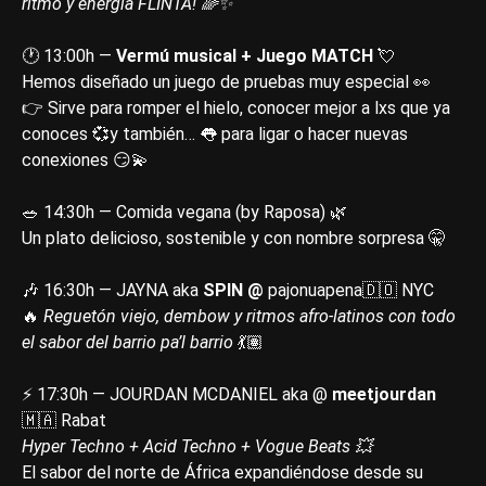
ritmo y energía FLINTA! 🌈✨
🕐 13:00h —
Vermú musical + Juego MATCH
💘
Hemos diseñado un juego de pruebas muy especial 👀
👉 Sirve para romper el hielo, conocer mejor a lxs que ya
conoces 💞y también… 👅 para ligar o hacer nuevas
conexiones 😏💫
🥗 14:30h — Comida vegana (by Raposa) 🌿
Un plato delicioso, sostenible y con nombre sorpresa 🤫
🎶 16:30h — JAYNA aka
SPIN
@
pajonuapena🇩🇴 NYC
🔥
Reguetón viejo, dembow y ritmos afro-latinos con todo
el sabor del barrio pa’l barrio
💃🏽
⚡ 17:30h — JOURDAN MCDANIEL aka @
meetjourdan
🇲🇦 Rabat
Hyper Techno + Acid Techno + Vogue Beats 💥
El sabor del norte de África expandiéndose desde su