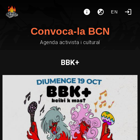
EN
Convoca-la BCN
Agenda activista i cultural
BBK+