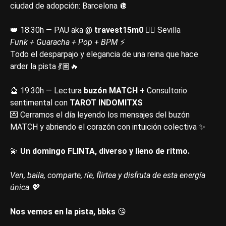
ciudad de adopción: Barcelona 🪩
👑 18:30h — PAU aka @
travest15m0
🏳️‍🌈 Sevilla
Funk + Guaracha + Pop + BPM
⚡
Todo el desparpajo y elegancia de una reina que hace
arder la pista 💃🏽🔥
🔮 19:30h — Lectura
buzón MATCH
+ Consultorio
sentimental con
TAROT INDOMITXS
💌 Cerramos el día leyendo los mensajes del buzón
MATCH y abriendo el corazón con intuición colectiva ✨
💫
Un
domingo FLINTA, diverso y lleno de ritmo.
Ven, baila, comparte, ríe, flirtea y disfruta de esta energía
única 💖
Nos vemos en la pista, bbks
😘