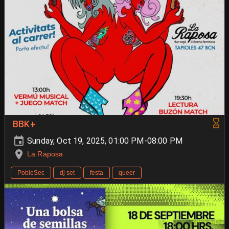
BBK+
Sunday, Oct 19, 2025, 01:00 PM-08:00 PM
La Raposa
PobleSec
dj set
festa
queer