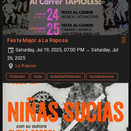
Festa Major a La Raposa
Saturday, Jul 19, 2025, 07:00 PM → Saturday, Jul
26, 2025
La Raposa
PobleSec
festa
festesDelPobleSec
transfeminisme