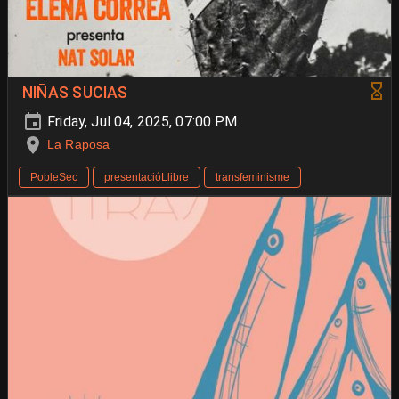
NIÑAS SUCIAS
Friday, Jul 04, 2025, 07:00 PM
La Raposa
PobleSec
presentacióLlibre
transfeminisme