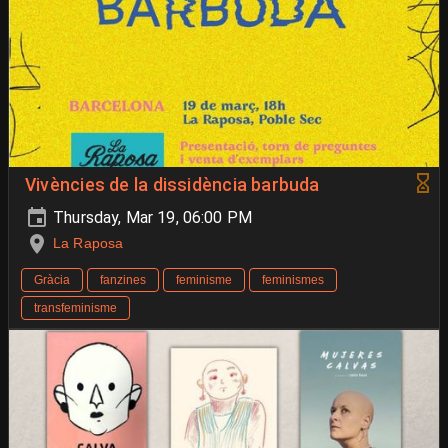
Vivències de la dissidència barbuda
Thursday, Mar 19, 06:00 PM
La Raposa
Gràcia
fanzines
feminisme
feminismes
transfeminisme