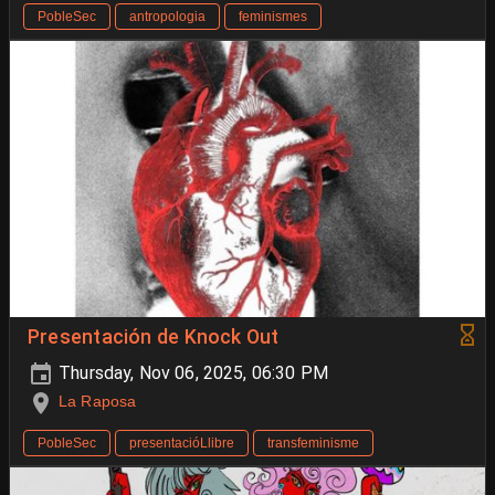
PobleSec
antropologia
feminismes
Presentación de Knock Out
Thursday, Nov 06, 2025, 06:30 PM
La Raposa
PobleSec
presentacióLlibre
transfeminisme