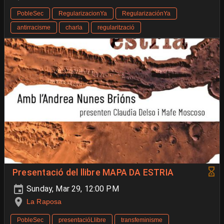
PobleSec
RegularizacionYa
RegularizaciónYa
antirracisme
charla
regularització
Presentació del llibre MAPA DA ESTRIA
Sunday, Mar 29, 12:00 PM
La Raposa
PobleSec
presentacióLlibre
transfeminisme