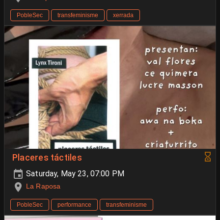
PobleSec
transfeminisme
xerrada
Placeres táctiles
Saturday, May 23, 07:00 PM
La Raposa
PobleSec
performance
transfeminisme