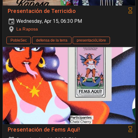
Presentación de Terricidio
Wednesday, Apr 15, 06:30 PM
La Raposa
PobleSec
defensa de la terra
presentacióLlibre
Presentación de Fems Aquí!