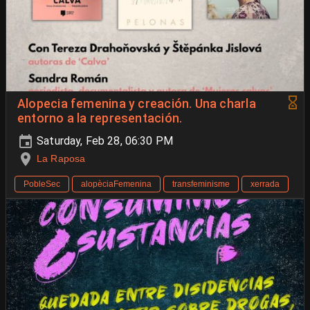
Alopecia femenina y creación. Una charla
entorno a la representación.
Saturday, Feb 28, 06:30 PM
La Raposa
PobleSec
alopèciaFemenina
transfeminisme
xerrada