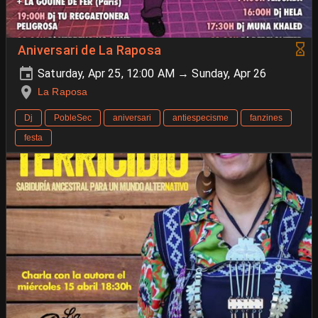
Aniversari de La Raposa
Saturday, Apr 25, 12:00 AM → Sunday, Apr 26
La Raposa
Dj
PobleSec
aniversari
antiespecisme
fanzines
festa