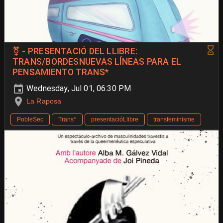
⚧ - PRESENTACIÓ DEL LLIBRE:
TRANS/BORDESNUEVAS LÍNEAS PARA EL
PENSAMIENTO TRANS*
Wednesday, Jul 01, 06:30 PM
La Raposa
PobleSec
Trans*
presentacióLlibre
transfeminisme