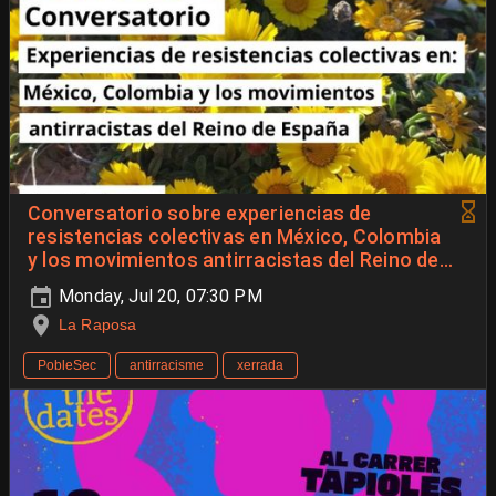
Conversatorio sobre experiencias de
resistencias colectivas en México, Colombia
y los movimientos antirracistas del Reino de
España
Monday, Jul 20, 07:30 PM
La Raposa
PobleSec
antirracisme
xerrada