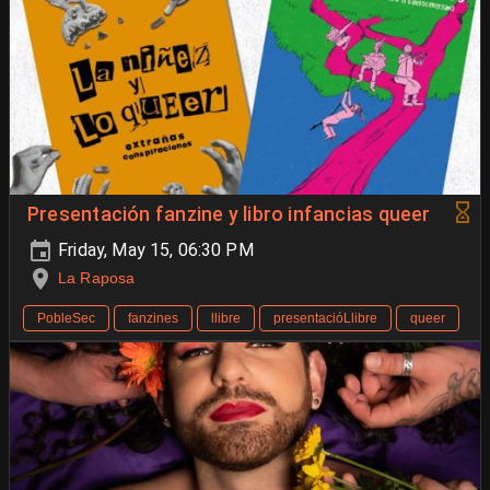
Presentación fanzine y libro infancias queer
Friday, May 15, 06:30 PM
La Raposa
PobleSec
fanzines
llibre
presentacióLlibre
queer