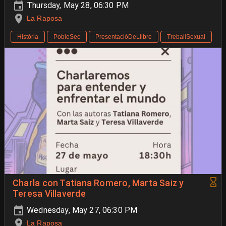
Thursday, May 28, 06:30 PM
La Raposa
Història
PobleSec
PresentacióDeLlibre
TreballSexual
Charla con Tatiana Romero, Marta Saiz y
Teresa Villaverde
Wednesday, May 27, 06:30 PM
La Raposa