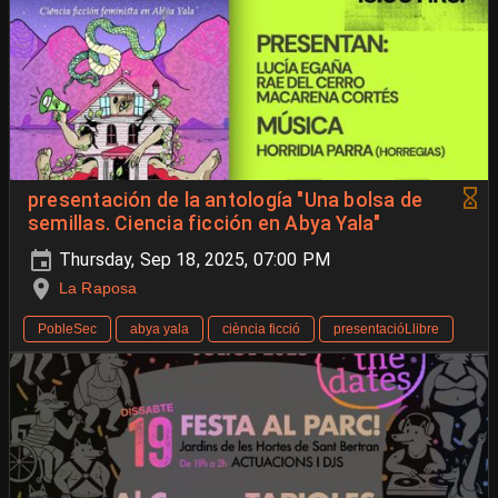
presentación de la antología "Una bolsa de
semillas. Ciencia ficción en Abya Yala"
Thursday, Sep 18, 2025, 07:00 PM
La Raposa
PobleSec
abya yala
ciència ficció
presentacióLlibre