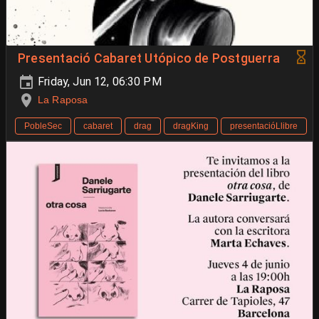
Presentació Cabaret Utópico de Postguerra
Friday, Jun 12, 06:30 PM
La Raposa
PobleSec
cabaret
drag
dragKing
presentacióLlibre