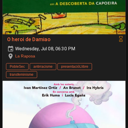
O heroi de Damiao
Wednesday, Jul 08, 06:30 PM
La Raposa
PobleSec
antirracisme
presentacióLlibre
transfeminisme