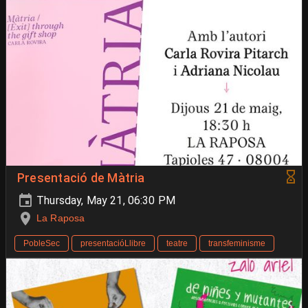
Presentació de Màtria
Thursday, May 21, 06:30 PM
La Raposa
PobleSec
presentacióLlibre
teatre
transfeminisme