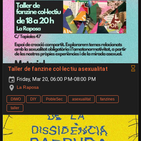
Taller de fanzine col·lectiu asexualitat
Friday, Mar 20, 06:00 PM-08:00 PM
La Raposa
DIWO
DIY
PobleSec
asexualitat
fanzines
taller