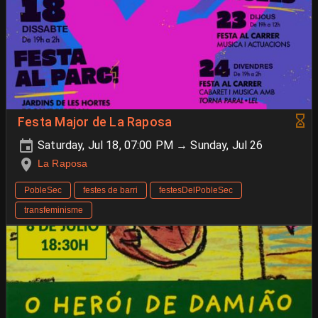
Festa Major de La Raposa
Saturday, Jul 18, 07:00 PM → Sunday, Jul 26
La Raposa
PobleSec
festes de barri
festesDelPobleSec
transfeminisme