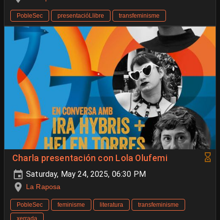
PobleSec
presentacióLlibre
transfeminisme
Charla presentación con Lola Olufemi
Saturday, May 24, 2025, 06:30 PM
La Raposa
PobleSec
feminisme
literatura
transfeminisme
xerrada