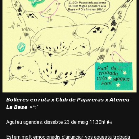
𝘽𝙤𝙡𝙡𝙚𝙧𝙚𝙨 𝙚𝙣 𝙧𝙪𝙩𝙖 𝙭 𝘾𝙡𝙪𝙗 𝙙𝙚 𝙋𝙖𝙟𝙖𝙧𝙚𝙧𝙖𝙨 𝙭 𝘼𝙩𝙚𝙣𝙚𝙪
𝙇𝙖 𝘽𝙖𝙨𝙚 ✧*:·ﾟ
Agafeu agendes: dissabte 23 de maig 11:30h! 🌬
Estem molt emocionadis d’anunciar-vos aquesta trobada