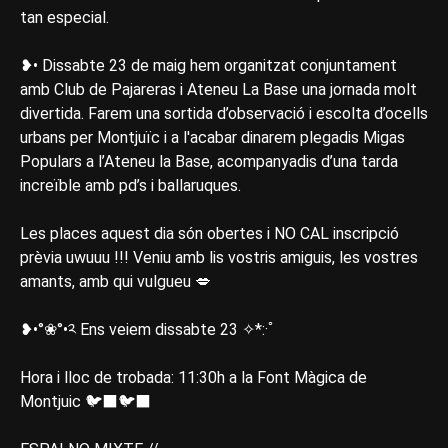
tan especial.
❥• Dissabte 23 de maig hem organitzat conjuntament
amb Club de Pajareras i Ateneu La Base una jornada molt
divertida. Farem una sortida d’observació i escolta d’ocells
urbans per Montjuïc i a l'acabar dinarem plegadis Migas
Populars a l’Ateneu la Base, acompanyadis d’una tarda
increïble amb pd’s i ballaruques.
Les places aquest dia són obertes i NO CAL inscripció
prèvia uwuuu !!! Veniu amb lis vostris amiguis, les vostres
amants, amb qui vulgueu 💋
❥•°❀°•༢ Ens veiem dissabte 23 ✧*:·ﾟ
Hora i lloc de trobada: 11:30h a la Font Màgica de
Montjuic 🐦‍⬛️🐦‍⬛️