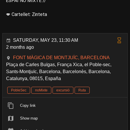
ESPAI NO MIXTE //
💋 Cartellet: Zinteta
SATURDAY, MAY 23, 11:30 AM
2 months ago
FONT MÀGICA DE MONTJUÏC, BARCELONA
Plaça de Carles Buïgas, França Xica, el Poble-sec,
Sants-Montjuïc, Barcelona, Barcelonès, Barcelona,
Catalunya, 08015, España
PobleSec
noMixte
excursió
Ruta
Copy link
Show map