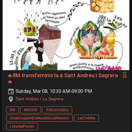
🔥8M transfeminista a Sant Andreu i Sagrera
🔥
Sunday, Mar 08, 10:30 AM-09:00 PM
Sant Andreu i La Sagrera
8M
8M2026
Anticarcerària
EnderroquemElsMursDeLesPresons
LaCinètika
LlibertatPreses