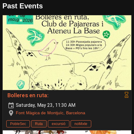
Past Events
Bolleres en ruta:
Saturday, May 23, 11:30 AM
Font Màgica de Montjuïc, Barcelona
PobleSec
Ruta
excursió
noMixte