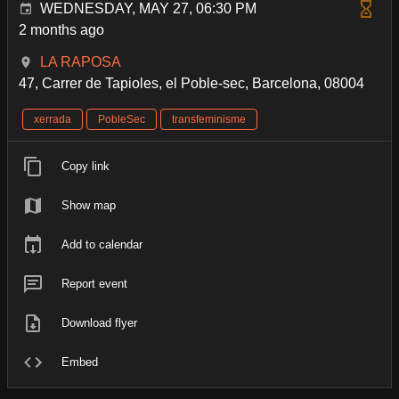
WEDNESDAY, MAY 27, 06:30 PM
2 months ago
LA RAPOSA
47, Carrer de Tapioles, el Poble-sec, Barcelona, 08004
xerrada
PobleSec
transfeminisme
Copy link
Show map
Add to calendar
Report event
Download flyer
Embed