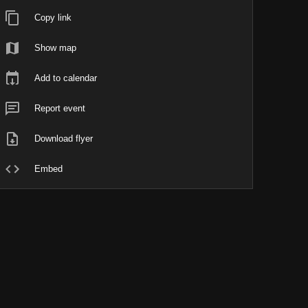
Copy link
Show map
Add to calendar
Report event
Download flyer
Embed