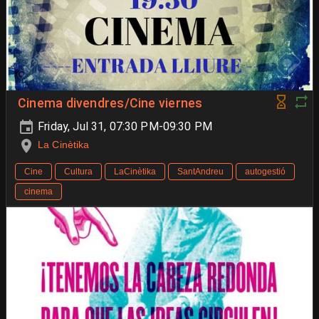
Cinema divendres/Cine viernes
Friday, Jul 31, 07:30 PM-09:30 PM
La Cinètika
Cine
Cultura
LaCinètika
SantAndreu
autogestió
cinema