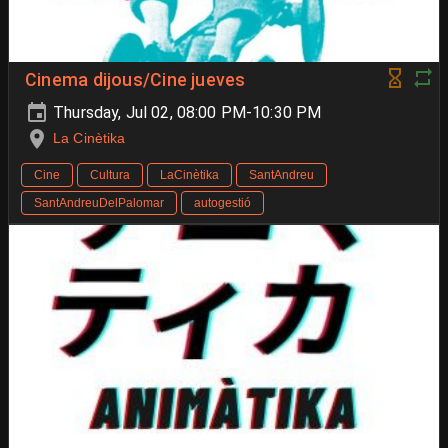
Cinema dijous/Cine jueves
Thursday, Jul 02, 08:00 PM-10:30 PM
La Cinètika
Cine
Cultura
LaCinètika
SantAndreu
SantAndreuDelPalomar
autogestió