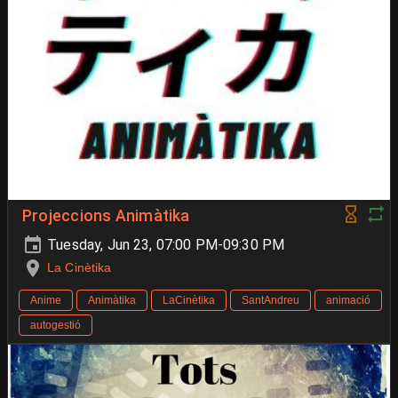
Projeccions Animàtika
Tuesday, Jun 23, 07:00 PM-09:30 PM
La Cinètika
Anime
Animàtika
LaCinètika
SantAndreu
animació
autogestió