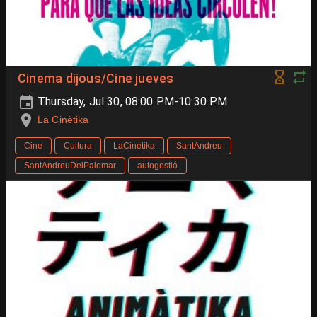
Cinema dijous/Cine jueves
Thursday, Jul 30, 08:00 PM-10:30 PM
La Cinètika
Cine
Cultura
LaCinètika
SantAndreu
SantAndreuDelPalomar
autogestió