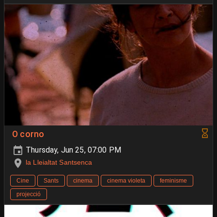
O corno
Thursday, Jun 25, 07:00 PM
la Lleialtat Santsenca
Cine
Sants
cinema
cinema violeta
feminisme
projecció