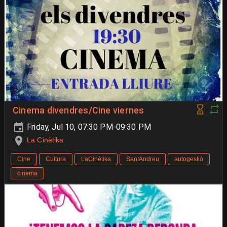
Cinema divendres/Cine viernes
Friday, Jul 10, 07:30 PM-09:30 PM
La Cinètika
Cine
Cultura
LaCinètika
SantAndreu
autogestió
cinema