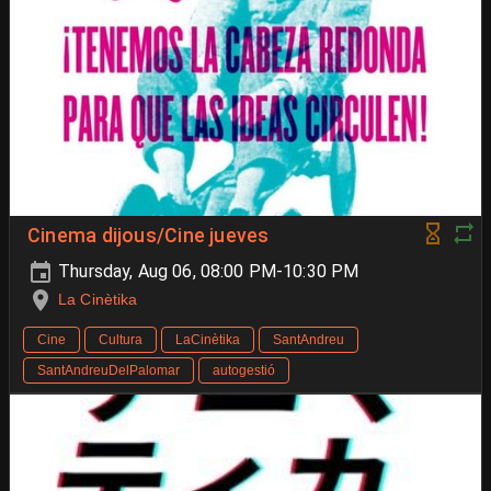
Cinema dijous/Cine jueves
Thursday, Aug 06, 08:00 PM-10:30 PM
La Cinètika
Cine
Cultura
LaCinètika
SantAndreu
SantAndreuDelPalomar
autogestió