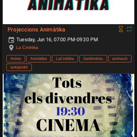
Projeccions Animàtika
Tuesday, Jun 16, 07:00 PM-09:30 PM
La Cinètika
Anime
Animàtika
LaCinètika
SantAndreu
animació
autogestió