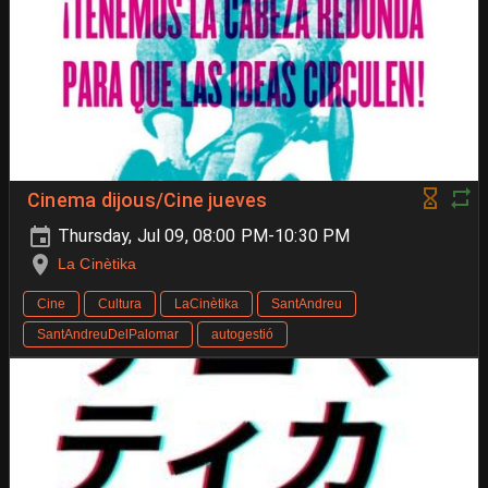
Cinema dijous/Cine jueves
Thursday, Jul 09, 08:00 PM-10:30 PM
La Cinètika
Cine
Cultura
LaCinètika
SantAndreu
SantAndreuDelPalomar
autogestió