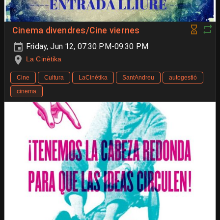
Cinema divendres/Cine viernes
Friday, Jun 12, 07:30 PM-09:30 PM
La Cinètika
Cine
Cultura
LaCinètika
SantAndreu
autogestió
cinema