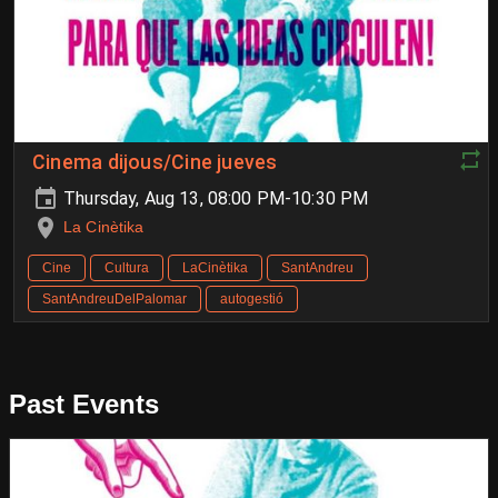
Cinema dijous/Cine jueves
Thursday, Aug 13, 08:00 PM-10:30 PM
La Cinètika
Cine
Cultura
LaCinètika
SantAndreu
SantAndreuDelPalomar
autogestió
Past Events