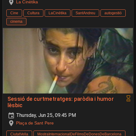
La Cinètika
Cine
Cultura
LaCinètika
SantAndreu
autogestió
cinema
Sessió de curtmetratges: paròdia i humor
lèsbic
Thursday, Jun 25, 09:45 PM
Plaça de Sant Pere
CiutatVella
MostraInternacionalDeFilmsDeDonesDeBarcelona