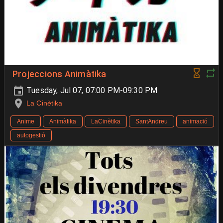
Projeccions Animàtika
Tuesday, Jul 07, 07:00 PM-09:30 PM
La Cinètika
Anime
Animàtika
LaCinètika
SantAndreu
animació
autogestió