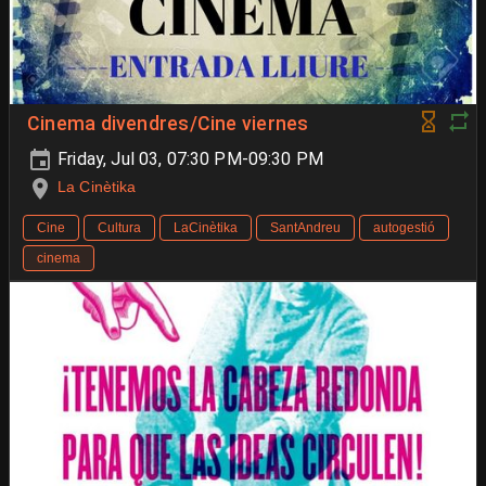
Cinema divendres/Cine viernes
Friday, Jul 03, 07:30 PM-09:30 PM
La Cinètika
Cine
Cultura
LaCinètika
SantAndreu
autogestió
cinema