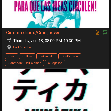
Cinema dijous/Cine jueves
Thursday, Jun 18, 08:00 PM-10:30 PM
La Cinètika
Cine
Cultura
LaCinètika
SantAndreu
SantAndreuDelPalomar
autogestió