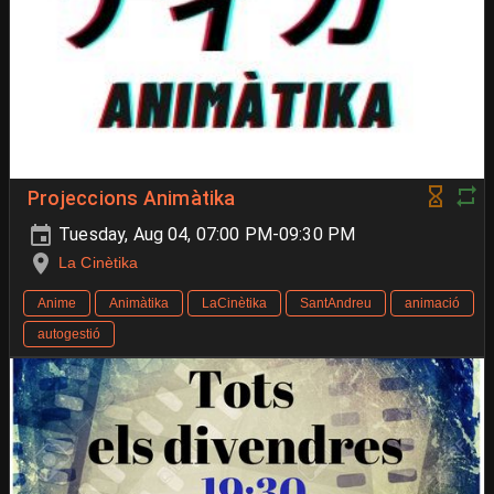
Projeccions Animàtika
Tuesday, Aug 04, 07:00 PM-09:30 PM
La Cinètika
Anime
Animàtika
LaCinètika
SantAndreu
animació
autogestió