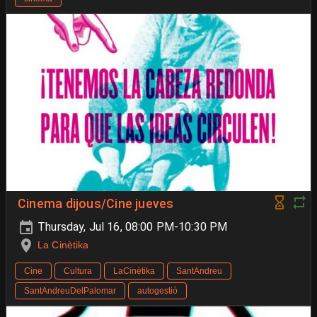
Cinema dijous/Cine jueves
Thursday, Jul 16, 08:00 PM-10:30 PM
La Cinètika
Cine
Cultura
LaCinètika
SantAndreu
SantAndreuDelPalomar
autogestió