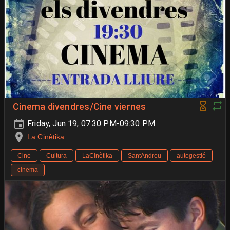
Cinema divendres/Cine viernes
Friday, Jun 19, 07:30 PM-09:30 PM
La Cinètika
Cine
Cultura
LaCinètika
SantAndreu
autogestió
cinema