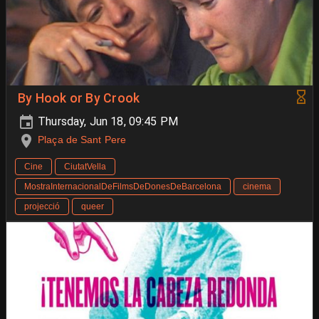
By Hook or By Crook
Thursday, Jun 18, 09:45 PM
Plaça de Sant Pere
Cine
CiutatVella
MostraInternacionalDeFilmsDeDonesDeBarcelona
cinema
projecció
queer