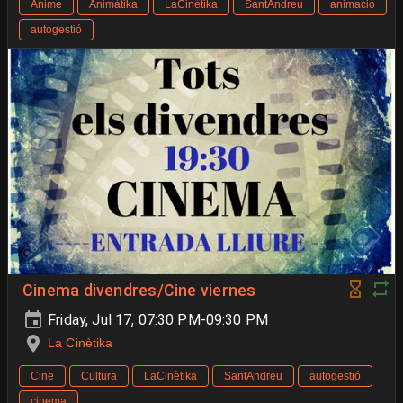
Anime
Animàtika
LaCinètika
SantAndreu
animació
autogestió
Cinema divendres/Cine viernes
Friday, Jul 17, 07:30 PM-09:30 PM
La Cinètika
Cine
Cultura
LaCinètika
SantAndreu
autogestió
cinema