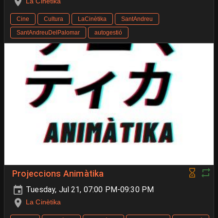
La Cinètika
Cine
Cultura
LaCinètika
SantAndreu
SantAndreuDelPalomar
autogestió
Projeccions Animàtika
Tuesday, Jul 21, 07:00 PM-09:30 PM
La Cinètika