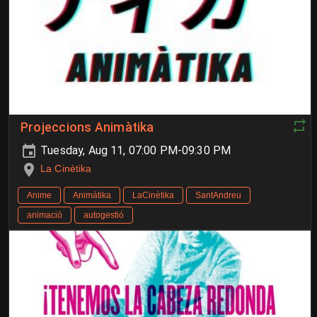
Projeccions Animàtika
Tuesday, Aug 11, 07:00 PM-09:30 PM
La Cinètika
Anime
Animàtika
LaCinètika
SantAndreu
animació
autogestió