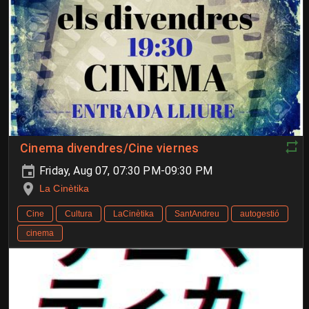
Cinema divendres/Cine viernes
Friday, Aug 07, 07:30 PM-09:30 PM
La Cinètika
Cine
Cultura
LaCinètika
SantAndreu
autogestió
cinema