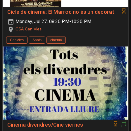
Cicle de cinema: El Marroc no és un decorat
Monday, Jul 27, 08:30 PM-10:30 PM
CSA Can Vies
CanVies
Sants
cinema
Cinema divendres/Cine viernes