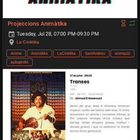
Projeccions Animàtika
Tuesday, Jul 28, 07:00 PM-09:30 PM
La Cinètika
Anime
Animàtika
LaCinètika
SantAndreu
animació
autogestió