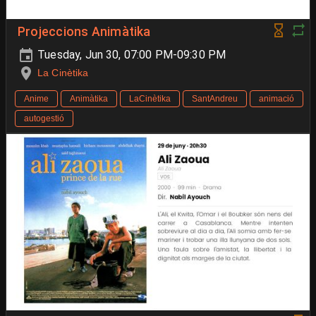
Projeccions Animàtika
Tuesday, Jun 30, 07:00 PM-09:30 PM
La Cinètika
Anime
Animàtika
LaCinètika
SantAndreu
animació
autogestió