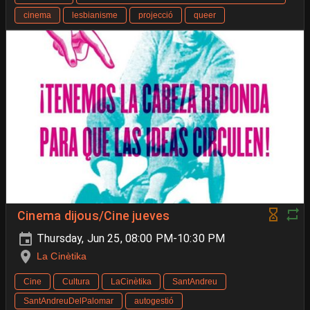
cinema
lesbianisme
projecció
queer
Cinema dijous/Cine jueves
Thursday, Jun 25, 08:00 PM-10:30 PM
La Cinètika
Cine
Cultura
LaCinètika
SantAndreu
SantAndreuDelPalomar
autogestió