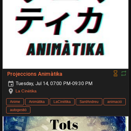
Projeccions Animàtika
Tuesday, Jul 14, 07:00 PM-09:30 PM
La Cinètika
Anime
Animàtika
LaCinètika
SantAndreu
animació
autogestió