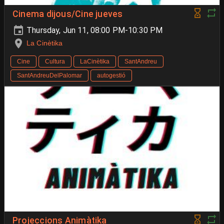
Cinema dijous/Cine jueves
Thursday, Jun 11, 08:00 PM-10:30 PM
La Cinètika
Cine
Cultura
LaCinètika
SantAndreu
SantAndreuDelPalomar
autogestió
Projeccions Animàtika