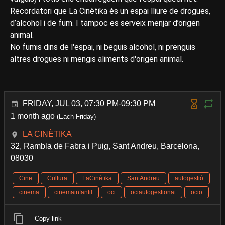
Recordatori que La Cinètika és un espai lliure de drogues,
d’alcohol i de fum. I tampoc es serveix menjar d’origen
animal.
No fumis dins de l'espai, ni beguis alcohol, ni prenguis
altres drogues ni mengis aliments d'origen animal.
FRIDAY, JUL 03, 07:30 PM-09:30 PM
1 month ago
(Each Friday)
LA CINÈTIKA
32, Rambla de Fabra i Puig, Sant Andreu, Barcelona,
08030
Cine
Cultura
LaCinètika
SantAndreu
autogestió
cinema
cinemainfantil
oci
ociautogestionat
ocio
Copy link