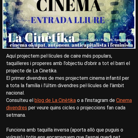
Aquí projectem pel·lícules de caire més populars,
taquilleres i properes amb l’objectiu d’obrir a tot el barri el
projecte de La Cinetika.
El primer divendres de mes projectem cinema infantil per
a tota la família i l’últim divendres pel·lícules de l’àmbit
nacional.
Consulteu el
blog de La Cinètika
o a l'instagram de
Cinema
divendres
per veure quins cicles o projeccions fan cada
setmana.
Funciona amb taquilla inversa (aporta allò que puguis o
vulguis) i totis ens encarreguem que l'espai quedi net.