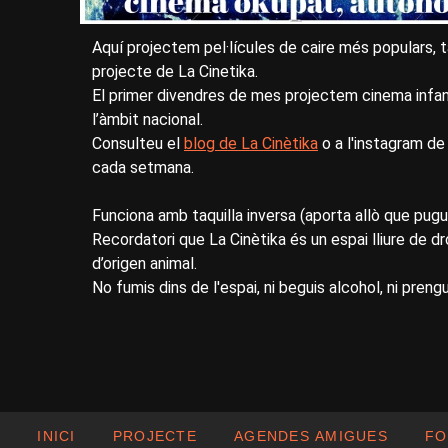
Aquí projectem pel·lícules de caire més populars, taq
projecte de La Cinetika.
El primer divendres de mes projectem cinema infantil
l’àmbit nacional.
Consulteu el
blog de La Cinètika
o a l'instagram d
cada setmana.
Funciona amb taquilla inversa (aporta allò que pugui
Recordatori que La Cinètika és un espai lliure de d
d’origen animal.
No fumis dins de l'espai, ni beguis alcohol, ni preng
INICI
PROJECTE
AGENDES AMIGUES
FO