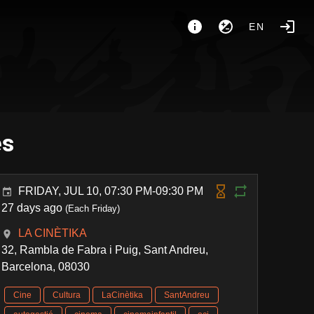
EN
es
FRIDAY, JUL 10, 07:30 PM-09:30 PM
27 days ago
(Each Friday)
LA CINÈTIKA
32, Rambla de Fabra i Puig, Sant Andreu,
Barcelona, 08030
Cine
Cultura
LaCinètika
SantAndreu