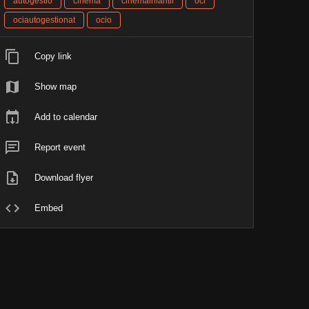
autogestió
cinema
cinemainfantil
oci
ociautogestionat
ocio
Copy link
Show map
Add to calendar
Report event
Download flyer
Embed