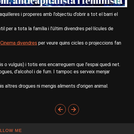
uilleres i properes amb l’objectiu d’obrir a tot el barri el
 per a tota la família i l’últim divendres pel·lícules de
e
Cinema divendres
per veure quins cicles o projeccions fan
s o vulguis) i totis ens encarreguem que l'espai quedi net.
rogues, d’alcohol i de fum. I tampoc es serveix menjar
uis altres drogues ni mengis aliments d'origen animal.
LLOW ME