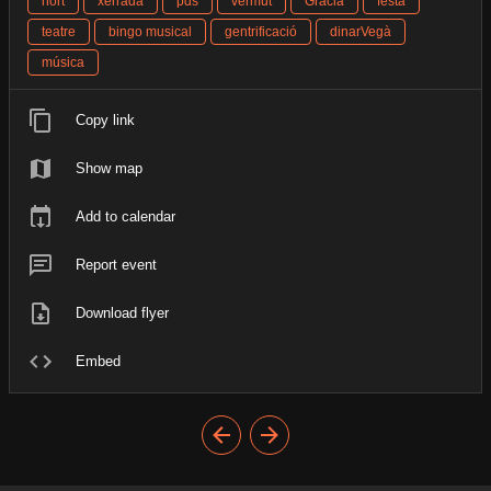
hort
xerrada
pds
vermut
Gràcia
festa
teatre
bingo musical
gentrificació
dinarVegà
música
Copy link
Show map
Add to calendar
Report event
Download flyer
Embed