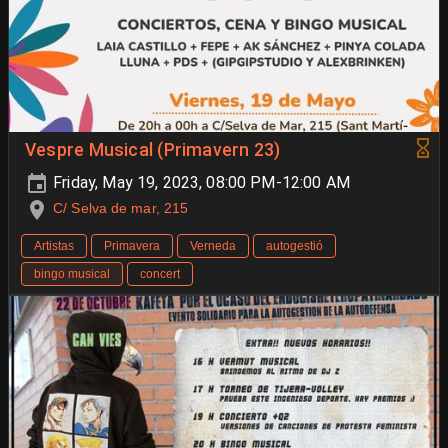
Vespre Musical (Primavern 23)
Friday, May 19, 2023, 08:00 PM-12:00 AM
C/ Selva de mar, 215
Artistas
Primavera
Verneda
autogestió
bingo musical
concert