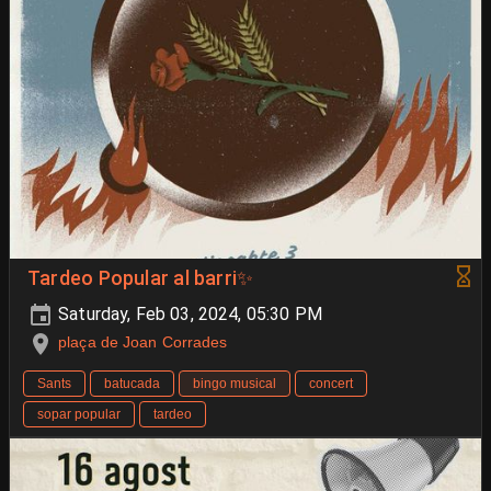
Tardeo Popular al barri✨
Saturday, Feb 03, 2024, 05:30 PM
plaça de Joan Corrades
Sants
batucada
bingo musical
concert
sopar popular
tardeo