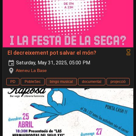
El decreixement pot salvar el món?
Saturday, May 31, 2025, 05:00 PM
Ateneu La Base
PD
PobleSec
bingo musical
documental
projecció