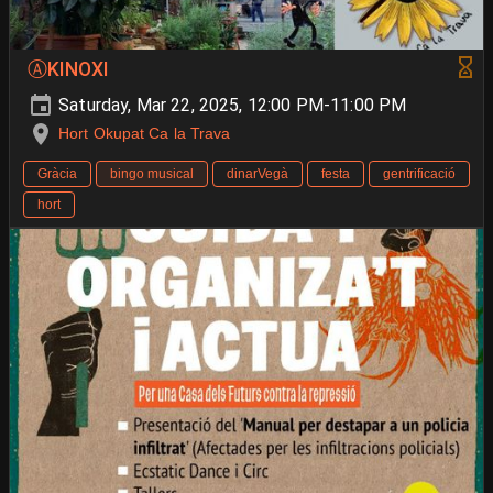
ⒶKINOXI
Saturday, Mar 22, 2025, 12:00 PM-11:00 PM
Hort Okupat Ca la Trava
Gràcia
bingo musical
dinarVegà
festa
gentrificació
hort