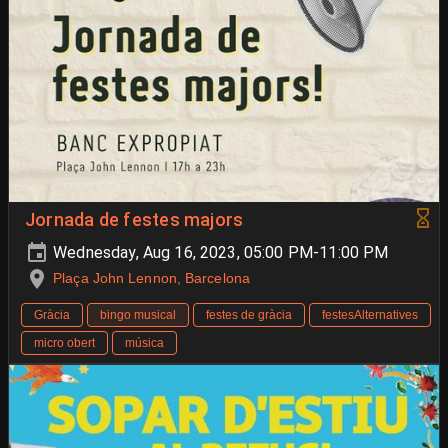
Jornada de festes majors
Wednesday, Aug 16, 2023, 05:00 PM-11:00 PM
Plaça John Lennon, Barcelona
Gràcia
bingo musical
festes de gràcia
festesAlternatives
micro obert
música