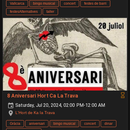
Vallcarca
bingo musical
concert
festes de barri
festesAlternatives
taller
8 Aniversari Hort Ca La Trava
Saturday, Jul 20, 2024, 02:00 PM-12:00 AM
L'Hort de Ka la Trava
Gràcia
aniversari
bingo musical
concert
dinar