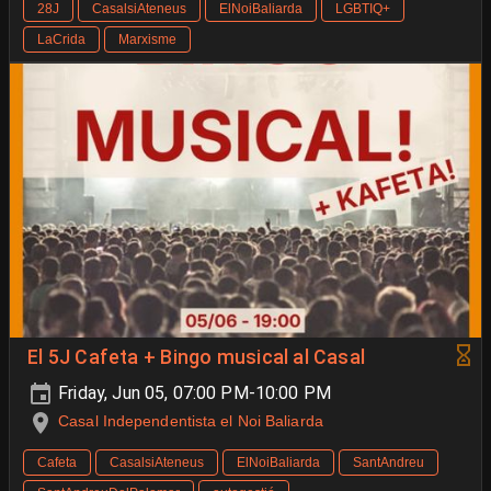
28J
CasalsiAteneus
ElNoiBaliarda
LGBTIQ+
LaCrida
Marxisme
El 5J Cafeta + Bingo musical al Casal
Friday, Jun 05, 07:00 PM-10:00 PM
Casal Independentista el Noi Baliarda
Cafeta
CasalsiAteneus
ElNoiBaliarda
SantAndreu