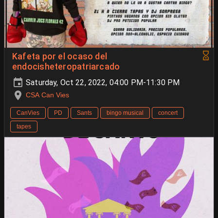
Kafeta por el ocaso del
endocisheteropatriarcado
Saturday, Oct 22, 2022, 04:00 PM-11:30 PM
CSA Can Vies
CanVies
PD
Sants
bingo musical
concert
tapes