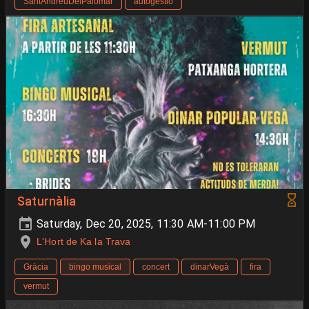
SantAndreuDelPalomar
autogestió
Saturnàlia
Saturday, Dec 20, 2025, 11:30 AM-11:00 PM
L'Hort de Ka la Trava
Gràcia
bingo musical
concert
dinarVegà
fira
vermut