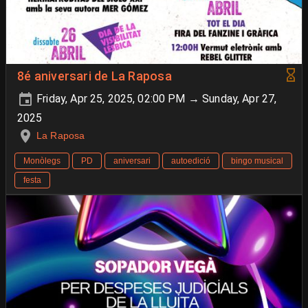
8é aniversari de La Raposa
Friday, Apr 25, 2025, 02:00 PM → Sunday, Apr 27,
2025
La Raposa
Monòlegs
PD
aniversari
autoedició
bingo musical
festa