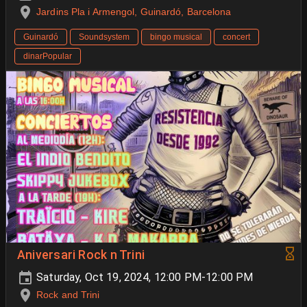
Jardins Pla i Armengol, Guinardó, Barcelona
Guinardó
Soundsystem
bingo musical
concert
dinarPopular
Aniversari Rock n Trini
Saturday, Oct 19, 2024, 12:00 PM-12:00 PM
Rock and Trini