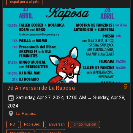
espai per a xiquis
7é Aniversari de La Raposa
Saturday, Apr 27, 2024, 12:00 AM → Sunday, Apr 28,
2024
La Raposa
PD
PobleSec
aniversari
bingo musical
punxadiscos
recital poesia