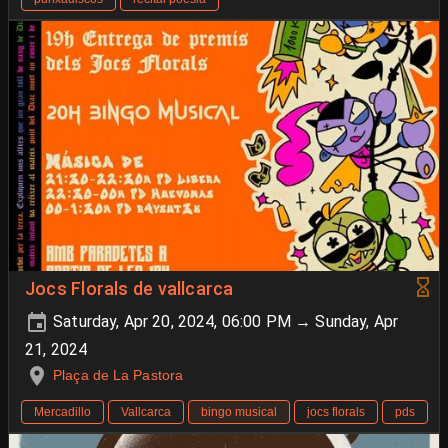
Jocs Florals de vallcarca
Saturday, Apr 20, 2024, 06:00 PM → Sunday, Apr
21, 2024
Plaça de La Pastora
Mercadillo
Vallcarca
bingo musical
jocs florals
pds