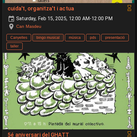
cuida't, organitza't i actua
Saturday, Feb 15, 2025, 12:00 AM-12:00 PM
Can Masdeu
Canyelles
bingo musical
música
pds
presentació
taller
5é aniversari del GHATT