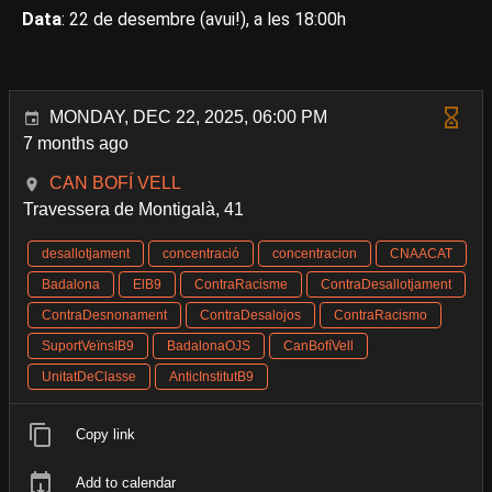
Data
: 22 de desembre (avui!), a les 18:00h
MONDAY, DEC 22, 2025, 06:00 PM
7 months ago
CAN BOFÍ VELL
Travessera de Montigalà, 41
desallotjament
concentració
concentracion
CNAACAT
Badalona
ElB9
ContraRacisme
ContraDesallotjament
ContraDesnonament
ContraDesalojos
ContraRacismo
SuportVeïnsIB9
BadalonaOJS
CanBofíVell
UnitatDeClasse
AnticInstitutB9
Copy link
Add to calendar