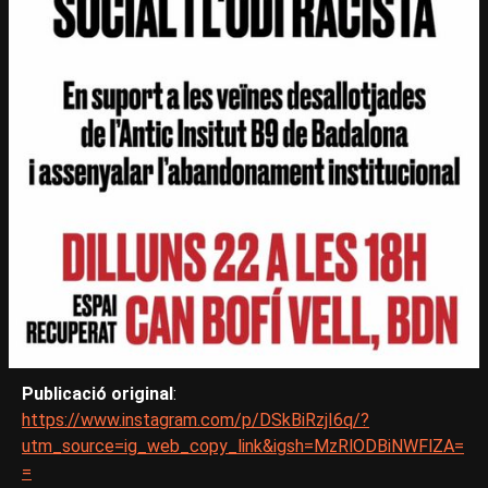
Publicació original
:
https://www.instagram.com/p/DSkBiRzjI6q/?
utm_source=ig_web_copy_link&igsh=MzRlODBiNWFlZA=
=