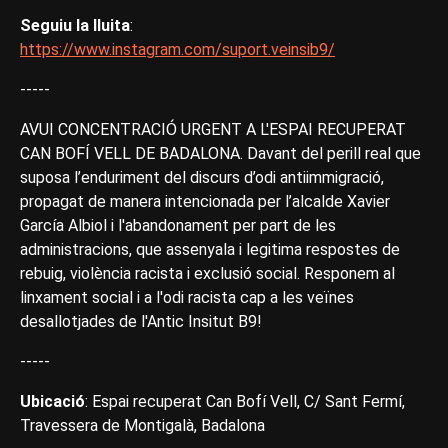
Seguiu la lluita
:
https://www.instagram.com/suport.veinsib9/
-----
AVUI CONCENTRACIÓ URGENT A L'ESPAI RECUPERAT
CAN BOFÍ VELL DE BADALONA. Davant del perill real que
suposa l’enduriment del discurs d’odi antiimmigració,
propagat de manera intencionada per l’alcalde Xavier
García Albiol i l'abandonament per part de les
administracions, que assenyala i legitima respostes de
rebuig, violència racista i exclusió social. Responem al
linxament social i a l'odi racista cap a les veïnes
desallotjades de l'Antic Insitut B9!
-----
Ubicació
: Espai recuperat Can Bofí Vell, C/ Sant Fermí,
Travessera de Montigalà, Badalona