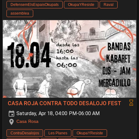
DefensemElsEspaisOkupats
OkupaYResiste
Raval
assemblea
CASA ROJA CONTRA TODO DESALOJO FEST
Saturday, Apr 18, 04:00 PM-06:00 AM
Casa Rosa
ContraDesalojos
Les Planes
OkupaYResiste