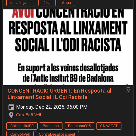
desallotjament
festa
okupa
CONCENTRACIÓ URGENT: En Resposta al
Linxament Social i L'Odi Racista!
Monday, Dec 22, 2025, 06:00 PM
Can Bofí Vell
AnticInstitutB9
Badalona
BadalonaOJS
CNAACAT
CanBofíVell
ContraDesallotjament