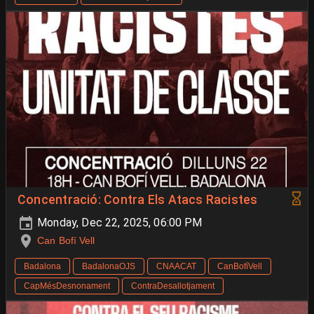
Concentració: Contra Els Atacs Racistes
Monday, Dec 22, 2025, 06:00 PM
Can Bofí Vell
Badalona
BadalonaOJS
CNAACAT
CanBofíVell
CapMésDesnonament
ContraDesallotjament