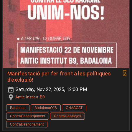
Manifestació per fer front a les polítiques
d'exclusió!
Saturday, Nov 22, 2025, 12:00 PM
Antic Institut B9
Badalona
BadalonaOJS
CNAACAT
ContraDesallotjament
ContraDesalojos
ContraDesnonament