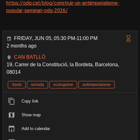
https://odg.cat/blog/construir-un-antiimperialisme-
popular-seminari-odg-2026/
FRIDAY, JUN 05, 05:30 PM-11:00 PM
2 months ago
CAN BATLLÓ
19, Carrer de la Constitució, la Bordeta, Barcelona,
08014
Sants
xerrada
ecologisme
antiimperialisme
Copy link
Show map
Add to calendar