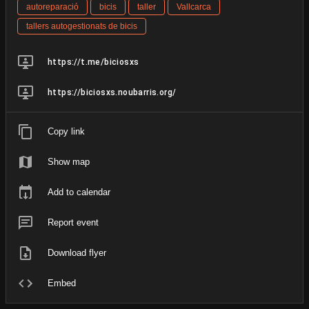
autoreparació
bicis
taller
Vallcarca
tallers autogestionats de bicis
https://t.me/biciosxs
https://biciosxs.noubarris.org/
Copy link
Show map
Add to calendar
Report event
Download flyer
Embed