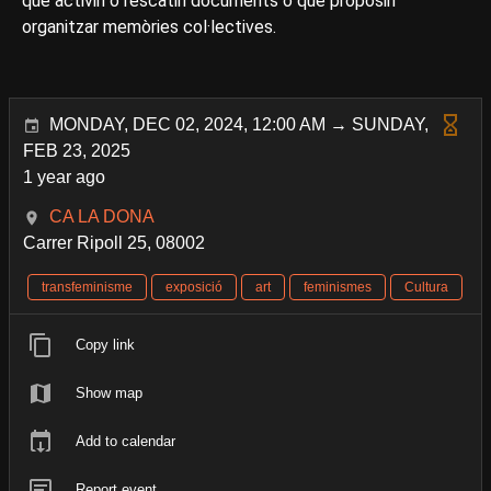
que activin o rescatin documents o que proposin
organitzar memòries col·lectives.
MONDAY, DEC 02, 2024, 12:00 AM → SUNDAY,
FEB 23, 2025
1 year ago
CA LA DONA
Carrer Ripoll 25, 08002
transfeminisme
exposició
art
feminismes
Cultura
Copy link
Show map
Add to calendar
Report event