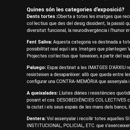
Quines són les categories d’exposició?
Dents tortes :
Oberta a totes les imatges que re
col·lectius que des del desig dissident, la passió qu
diversitat funcional, la neurodivergència i l’humo
Fent Saliva:
Aquesta categoria va destinada a to
possibilitat real aquí i ara. Imatges que plantege
Projectes col·lectius que teixeixen, a partir del su
Paluego:
Espai destinat a les IMATGES D’ARXIU re
resisteixen a desaparèixer: allò que queda entre l
configurar una CONTRA-MEMÒRIA que assenyala i desa
A queixalades:
Lluites diàries i resistències quoti
posant el cos. DESOBEDIÈNCIES COL·LECTIVES con
la ciutat i els seus espais de les mans dels bancs,
Dentera:
Vol assenyalar i recollir totes aquell
INSTITUCIONAL, POLICIAL, ETC. que s’exerceixen 