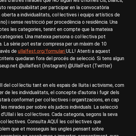
es d’altres mirades que NO siguin les d’homes cis, blancs,
uto responsabilitat per participar en la convocatòria
oberta a individualitats, col·lectives i equips artístics de
 no) i sense restricció per procedència o residència. Una
totes les categories, tenint en compte que la mateixa
ategories. Una mateixa persona o col·lectiva pot
ia. La sèrie pot estar compresa per un màxim de 10
través de
ullalfest.org/formulari
ULL! Atenti a aquest
criteris quedaran fora del procés de selecció. Si tens algun
seup.net @ullalfest (Instagram) @UllalFest (Twitter)
ll del col·lectiu tant en els espais de lluita i activisme, com
r de les individualitats, el concepte d’autoria i fugir dels
estarà conformat per col·lectives i organitzacions, en cap
 les mirades per sobre els judicis individuals. La selecció
’Ullal i les col·lectives. Cada categoria, segons la seva
col·lectives. Consulta AQUÍ les col·lectives que
lem que et mosseguis les ungles pensant sobre