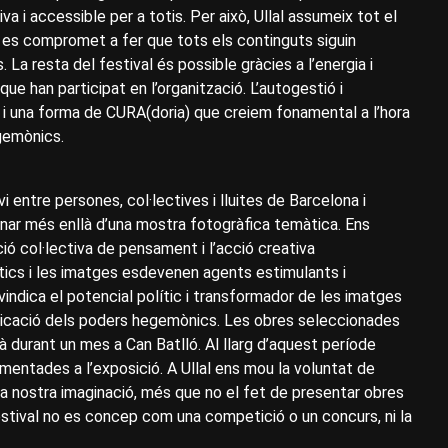
va i accessible per a totis. Per això, Ullal assumeix tot el
é es compromet a fer que tots els continguts siguin
La resta del festival és possible gràcies a l’energia i
ue han participat en l’organització. L’autogestió i
 i una forma de CURA(doria) que creiem fonamental a l’hora
egemònics.
 entre persones, col·lectives i lluites de Barcelona i
 anar més enllà d’una mostra fotogràfica temàtica. Ens
ió col·lectiva de pensament i l’acció creativa
stics i les imatges esdevenen agents estimulants i
vindica el potencial polític i transformador de les imatges
municació dels poders hegemònics. Les obres seleccionades
à durant un mes a Can Batlló. Al llarg d’aquest període
omentades a l’exposició. A Ullal ens mou la voluntat de
n la nostra imaginació, més que no el fet de presentar obres
 festival no es concep com una competició o un concurs, ni la