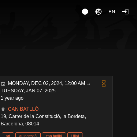
EN
MONDAY, DEC 02, 2024, 12:00 AM →
TUESDAY, JAN 07, 2025
1 year ago
CAN BATLLÓ
19, Carrer de la Constitució, la Bordeta,
Barcelona, 08014
art
autogestió
can batlló
Ullal