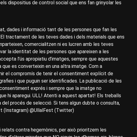
i els dispositius de control social que ens fan grinyolar les
at, dades i informació tant de les persones que fan les
 El tractament de les teves dades i dels materials que ens
mparteixen, comercialitzen ni es lucren amb les teves
r la identitat de les persones que apareixen a les
al accepta l’ús apropiatiu d’imatges, sempre que aquestes
a que es converteixin en una altra imatge. Com a
ir el compromís de tenir el consentiment explícit de
afies i que puguin ser identificades. La publicació de les
 consentiment exprés i sempre que la imatge no
e hi aparegui. ULL! Atenti a aquest apartat! Els treballs
a del procés de selecció. Si tens algun dubte o consulta,
t (Instagram) @UllalFest (Twitter)
 relats contra hegemònics, per això prioritzem les