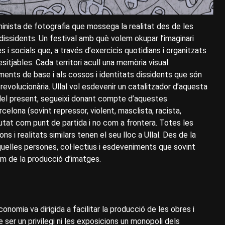
eminista de fotografia que mossega la realitat des de les
 dissidents. Un festival amb què volem okupar l’imaginari
s i socials que, a través d’exercicis quotidians i organitzats
itjables. Cada territori acull una memòria visual
viments de base i als cossos i identitats dissidents que són
i revolucionària. Ullal vol esdevenir un catalitzador d’aquesta
s del present, segueixi donant compte d’aquestes
celona (sovint repressor, violent, masclista, racista,
 ciutat com punt de partida i no com a frontera. Totes les
s i realitats similars tenen el seu lloc a Ullal. Des de la
aquelles persones, col·lectius i esdeveniments que sovint
m de la producció d’imatges.
conomia va dirigida a facilitar la producció de les obres i
e ser un privilegi ni les exposicions un monopoli dels