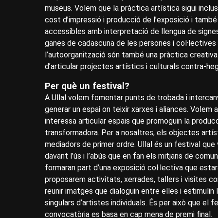
museus. Volem que la pràctica artística sigui inclusi
cost d’impressió i producció de l’exposició i tamb
accessibles amb interpretació de llengua de signes. 
ganes de cadascuna de les persones i col·lectives q
l’autoorganització són també una pràctica creativa
d’articular projectes artístics i culturals contra-h
Per què un festival?
A Ullal volem fomentar punts de trobada i intercanvi
generar un espai on teixir xarxes i aliances. Volem
interessa articular espais que promoguin la producc
transformadora. Per a nosaltres, els objectes artí
mediadors de primer ordre. Ullal és un festival que 
davant l’ús i l’abús que en fan els mitjans de co
formaran part d’una exposició col·lectiva que estar
proposarem activitats, xerrades, tallers i visites c
reunir imatges que dialoguin entre elles i estimuli
singulars d’artistes individuals. És per això que el
convocatòria es basa en cap mena de premi final.