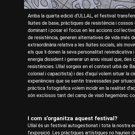
Arriba la quarta edició d’ULLAL, el festival transf
lluites de base, pràctiques de resistència i cossos
dominant i posar el focus en les accions col·lective
de resistència, generen alternatives de vida més des
extraordinària relativa a les lluites socials, als mo
els que li donen la seva personalitat reivindicativa 
energia dissident i generar un arxiu visual que, de
resistències. Ullal sorgeix en el context urbà de Bar
colonial i capacitista) i des d’aquí volem situar la
experiències que se sentin travessades per situacion
pràctica fotogràfica volem incidir en la realitat d’
són exclosos tant del camp de visió hegemònic co
I com s’organitza aquest festival?
Ullal és un festival autogestionat i tota la nostra e
l’exposició. Les pràctiques artístiques no haurien d