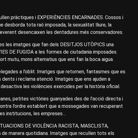
cullen pràctiques i EXPERIÈNCIES ENCARNADES. Cossos i
e desborda tota raó imposada, la sexualitat lliure, la
r irreverent desencaixen les dentadures més conservadores.
tes les imatges que fan dels DESITJOS UTÒPICS una
n VIES DE FUGIDA a les formes de ciutadania imposades.
port mutu, mons alternatius que ens fan la boca aigua.
legades a l’oblit. Imatges que retornen, fantasmes que es
es dents i reclama atenció. Imatges que ens ajuden a
ctiva les violències exercides per la història oficial.
dianes, petites victòries guanyades des de l’acció directa i
tra l’ordre establert que a mossegades van recuperant
 les institucions, les empreses…
es SITUACIONS DE VIOLÈNCIA RACISTA, MASCLISTA,
de manera quotidiana. Imatges que recullen tots els