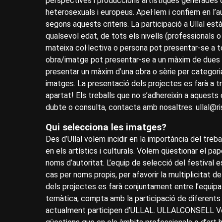
perspectives i produccions artístiques generades d
heterosexuals i europeus. Apel·lem i confiem en l’a
segons aquests criteris. La participació a Ullal està 
qualsevol edat, de tots els nivells (professionals o
mateixa col·lectiva o persona pot presentar-se a 
obra/imatge pot presentar-se a un màxim de dues c
presentar un màxim d’una obra o sèrie per categor
imatges. La presentació dels projectes es farà a 
apartat! Els treballs que no s’adhereixin a aquests 
dubte o consulta, contacta amb nosaltres: ullal@ri
Qui selecciona les imatges?
Des d’Ullal volem incidir en la importància del treba
en els artístics i culturals. Volem qüestionar el pape
noms d’autoritat. L’equip de selecció del festival 
cas per noms propis, per afavorir la multiplicitat de
dels projectes es farà conjuntament entre l’equipa d
temàtica, compta amb la participació de diferents 
actualment participen d’ULLAL. ULLALCONSELL Vo