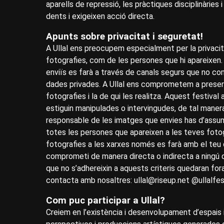
aparells de repressió, les pràctiques disciplinàries 
dents i exigeixen acció directa.
Apunts sobre privacitat i seguretat!
A Ullal ens preocupem especialment per la privacit
fotografies, com de les persones que hi apareixen.
enviïs es farà a través de canals segurs que no co
dades privades. A Ullal ens comprometem a preserva
fotografies i la de qui les realitza. Aquest festiv
estiguin manipulades o intervingudes, de tal maner
responsable de les imatges que envies has d’assum
totes les persones que apareixen a les teves fotogr
fotografies a les xarxes només es farà amb el teu
comprometi de manera directa o indirecta a ningú qu
que no s’adhereixin a aquests criteris quedaran for
contacta amb nosaltres: ullal@riseup.net @ullalfes
Com puc participar a Ullal?
Creiem en l’existència i desenvolupament d’espais i