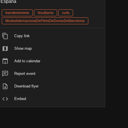
España
transfeminisme
NouBarris
curts
MostraInternacionalDeFilmsDeDonesDeBarcelona
Copy link
Show map
Add to calendar
Report event
Download flyer
Embed