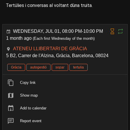
Tertúlies i conversas al voltant dùna truita.
WEDNESDAY, JUL 01, 08:00 PM-10:00 PM
1 month ago
(Each first Wednesday of the month)
ATENEU LLIBERTARI DE GRÀCIA
5 B2, Carrer de l'Alzina, Gràcia, Barcelona, 08024
Gràcia
autogestió
sopar
tertulia
Copy link
Show map
Add to calendar
Report event