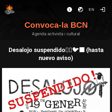
EN
Convoca-la BCN
Agenda activista i cultural
Desalojo suspendido❤️‍🔥🐦‍⬛ (hasta
nuevo aviso)