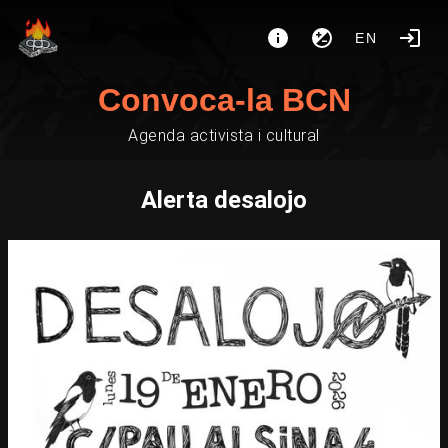
EN
Convoca-la BCN
Agenda activista i cultural
Alerta desalojo