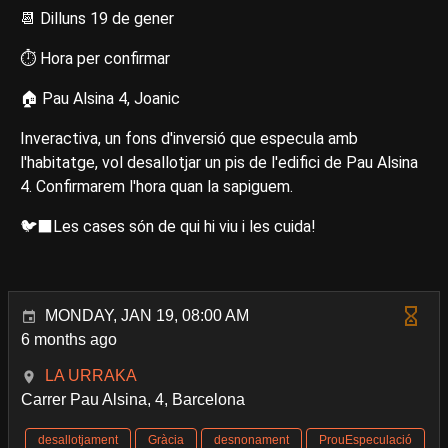
📆 Dilluns 19 de gener
⏱️ Hora per confirmar
🏠 Pau Alsina 4, Joanic
Inveractiva, un fons d'inversió que especula amb
l'habitatge, vol desallotjar un pis de l'edifici de Pau Alsina
4. Confirmarem l'hora quan la sapiguem.
🐦‍⬛Les cases són de qui hi viu i les cuida!
MONDAY, JAN 19, 08:00 AM
6 months ago
LA URRAKA
Carrer Pau Alsina, 4, Barcelona
desallotjament
Gràcia
desnonament
ProuEspeculació