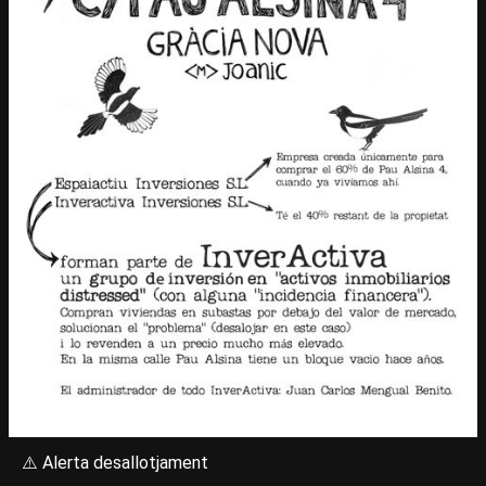
⚠️ Alerta desallotjament