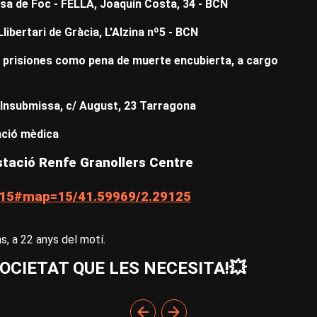
 Rosa de Foc - FELLA, Joaquín Costa, 34 - BCN
 Llibertari de Gràcia, L'Alzina nº5 - BCN
s prisiones como pena de muerte encubierta, a cargo
a Insubmissa, c/ August, 23 Tarragona
nció mèdica
stació Renfe Granollers Centre
15#map=15/41.59969/2.29125
, a 22 anys del motí.
OCIETAT QUE LES NECESITA!💥​