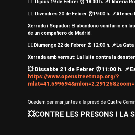
❤️‍🔥 Dijous 19 de Febrer ⏰ 18:30 h. 📌Llibreria
❤️‍🔥​ Divendres 20 de Febrer ​⏰19:00 h. 📌​Ateneu
Xerrada i Sopador: El abandono sanitario en la
de un compañero de Madrid.
❤️‍🔥​Diumenge 22 de Febrer ⏰ 12:00 h. 📌La Gat
Xerrada amb vermut: La lluita contra la desate
💥
Dissabte 21 de Febrer ⏰11:00 h. 📌​E
https://www.openstreetmap.org/?
mlat=41.599694&mlon=2.29125&zoom=
Quedem per anar juntes a la presó de Quatre Camins
💥​CONTRE LES PRESONS I LA S