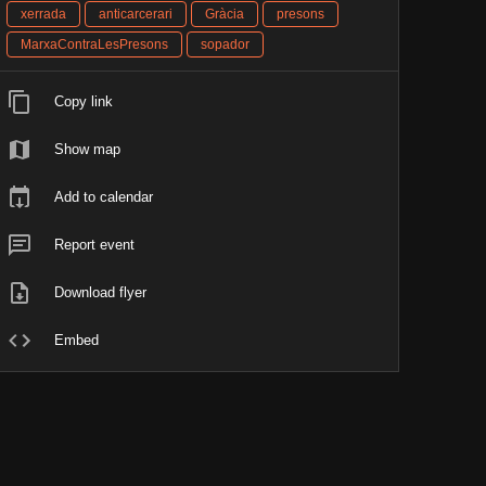
xerrada
anticarcerari
Gràcia
presons
MarxaContraLesPresons
sopador
Copy link
Show map
Add to calendar
Report event
Download flyer
Embed