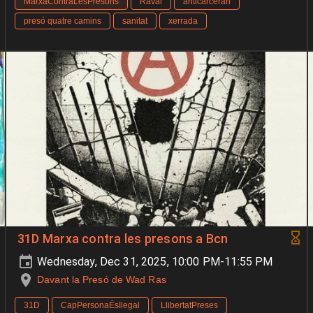
MarxaContraLesPresons
Raval
anticarcerari
presó quatre camins
sanitat
xerrada
31D Marxa contra les presons a Bcn
Wednesday, Dec 31, 2025, 10:00 PM-11:55 PM
Davant la Presó de Wad Ras
31D
CapPersonaÉsIlegal
LlibertatPreses