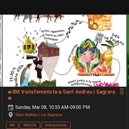
🔥8M transfeminista a Sant Andreu i Sagrera
🔥
Sunday, Mar 08, 10:30 AM-09:00 PM
Sant Andreu i La Sagrera
8M
8M2026
Anticarcerària