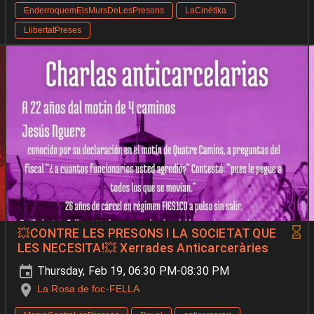
EnderroquemElsMursDeLesPresons
LaCinètika
LlibertatPreses
💥​CONTRE LES PRESONS I LA SOCIETAT QUE
LES NECESITA!💥​ Xerrades Anticarceràries
Thursday, Feb 19, 06:30 PM-08:30 PM
La Rosa de foc-FELLA