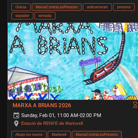
Gràcia
MarxaContraLesPresons
anticarcerari
presons
sopador
xerrada
MARXA A BRIANS 2026
Sunday, Feb 01, 11:00 AM-02:00 PM
Estació de RENFE de Martorell
Abajo los muros
Martorell
MarxaContraLesPresons