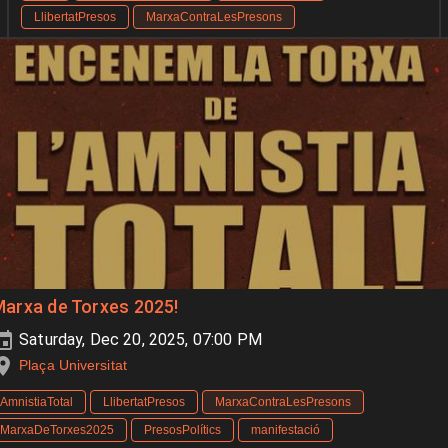
LlibertatPresos
MarxaContraLesPresons
arxa de Torxes 2025!
Saturday, Dec 20, 2025, 07:00 PM
Plaça Universitat
AmnistiaTotal
LlibertatPresos
MarxaContraLesPresons
MarxaDeTorxes2025
PresosPolítics
manifestació