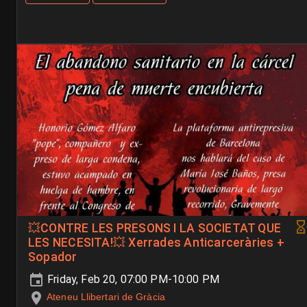
💥​CONTRE LES PRESONS I LA SOCIETAT QUE
LES NECESITA!💥​ Xerrades Anticarceràries +
Sopador
Friday, Feb 20, 07:00 PM-10:00 PM
Ateneu Llibertari de Gràcia