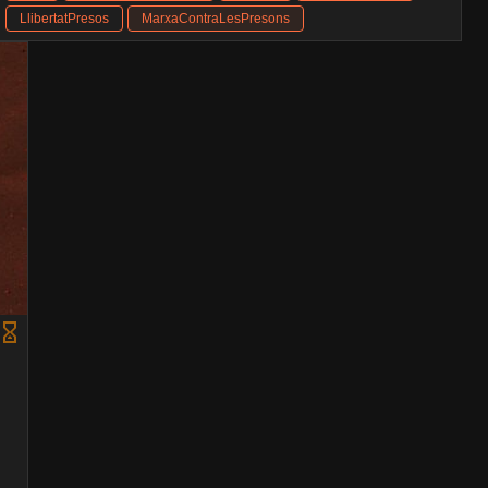
LlibertatPresos
MarxaContraLesPresons