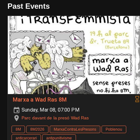
Past Events
Marxa a Wad Ras 8M
Sunday, Mar 08, 07:00 PM
Parc davant de la presó Wad Ras
8M
8M2026
MarxaContraLesPresons
Poblenou
anticarcerari
antipunitivisme