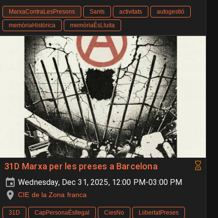
MarxaContraLesPresons
Sants
activitats
autogestió
memòriaHistòrica
memòriaÉsLluita
31D Marxa per les preses a Barcelona
Wednesday, Dec 31, 2025, 12:00 PM-03:00 PM
CIE de la Zona franca
31D
CapPersonaÉsIlegal
CiesNo
LiibertatPreses