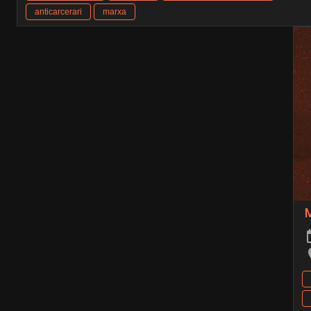
anticarcerari
marxa
M