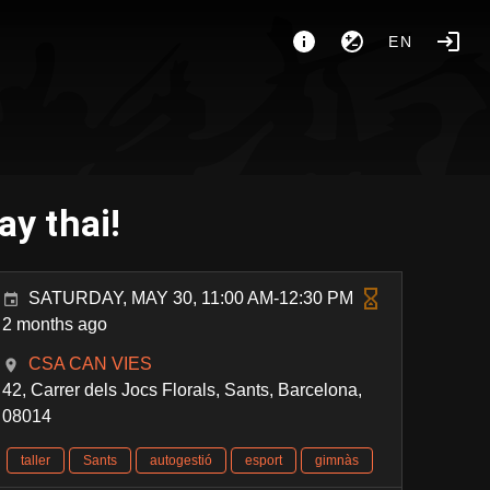
EN
y thai!
SATURDAY, MAY 30, 11:00 AM-12:30 PM
2 months ago
CSA CAN VIES
42, Carrer dels Jocs Florals, Sants, Barcelona,
08014
taller
Sants
autogestió
esport
gimnàs