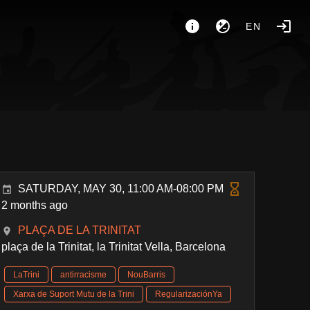
EN
ó
SATURDAY, MAY 30, 11:00 AM-08:00 PM
2 months ago
PLAÇA DE LA TRINITAT
plaça de la Trinitat, la Trinitat Vella, Barcelona
LaTrini
antirracisme
NouBarris
Xarxa de Suport Mutu de la Trini
RegularizaciónYa