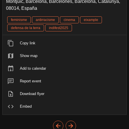
Montjuïc, Barcelona, Barcelonès, Barcelona, Catalunya,
08014, España
feminisme
antirracisme
cinema
eixample
defensa de la terra
indifest2025
Copy link
Show map
Add to calendar
Report event
Download flyer
Embed