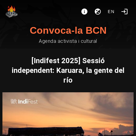
EN
Convoca-la BCN
Agenda activista i cultural
[Indifest 2025] Sessió
independent: Karuara, la gente del
río