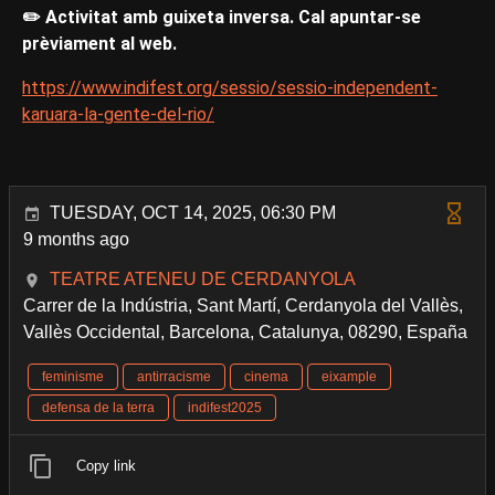
✏️ Activitat amb guixeta inversa. Cal apuntar-se
prèviament al web.
https://www.indifest.org/sessio/sessio-independent-
karuara-la-gente-del-rio/
TUESDAY, OCT 14, 2025, 06:30 PM
9 months ago
TEATRE ATENEU DE CERDANYOLA
Carrer de la Indústria, Sant Martí, Cerdanyola del Vallès,
Vallès Occidental, Barcelona, Catalunya, 08290, España
feminisme
antirracisme
cinema
eixample
defensa de la terra
indifest2025
Copy link