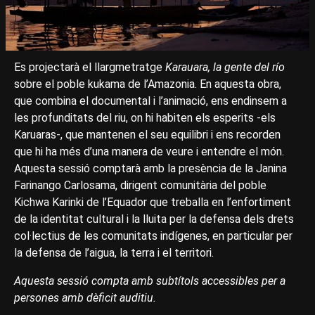
Es projectarà el llargmetratge
Karauara, la gente del río
sobre el poble kukama de l’Amazonia. En aquesta obra,
que combina el documental i l’animació, ens endinsem a
les profunditats del riu, on hi habiten els esperits -els
Karuaras-, que mantenen el seu equilibri i ens recorden
que hi ha més d’una manera de veure i entendre el món.
Aquesta sessió comptarà amb la presència de la Janina
Farinango Carlosama, dirigent comunitària del poble
Kichwa Karinki de l’Equador que treballa en l’enfortiment
de la identitat cultural i la lluita per la defensa dels drets
col·lectius de les comunitats indígenes, en particular per
la defensa de l’aigua, la terra i el territori.
Aquesta sessió compta amb subtítols accessibles per a
persones amb dèficit auditiu.