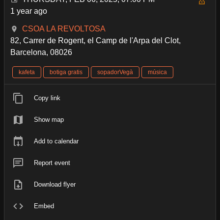
1 year ago
CSOA LA REVOLTOSA
82, Carrer de Rogent, el Camp de l'Arpa del Clot,
Barcelona, 08026
kafeta
botiga gratis
sopadorVegà
música
Copy link
Show map
Add to calendar
Report event
Download flyer
Embed