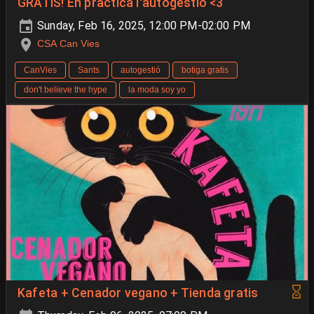
GRATIS! En pràctica l'autogestió <3
Sunday, Feb 16, 2025, 12:00 PM-02:00 PM
CSA Can Vies
CanVies
Sants
autogestió
botiga gratis
don't believe the hype
la moda soy yo
Kafeta + Cenador vegano + Tienda gratis