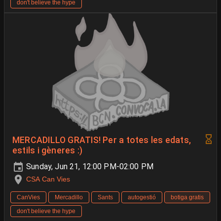
don't believe the hype
MERCADILLO GRATIS! Per a totes les edats,
estils i gèneres :)
Sunday, Jun 21, 12:00 PM-02:00 PM
CSA Can Vies
CanVies
Mercadillo
Sants
autogestió
botiga gratis
don't believe the hype