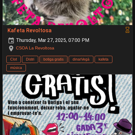
Kafeta Revoltosa
Thursday, Mar 27, 2025, 07:00 PM
CSOA La Revoltosa
Clot
Distri
botiga gratis
dinarVegà
kafeta
música