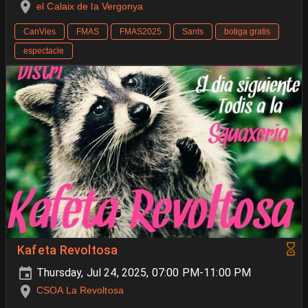
el Calaix de la Vergonya
CanVies
FMAS
FMAS2025
Sants
botiga gratis
espectacle
Kafeta Revoltosa
Thursday, Jul 24, 2025, 07:00 PM-11:00 PM
CSOA La Revoltosa