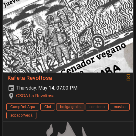
Kafeta Revoltosa
Thursday, May 14, 07:00 PM
CSOA La Revoltosa
CampDeLArpa
Clot
botiga gratis
concierto
musica
sopadorVegà