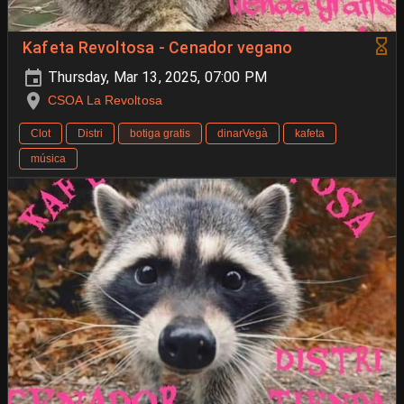
Kafeta Revoltosa - Cenador vegano
Thursday, Mar 13, 2025, 07:00 PM
CSOA La Revoltosa
Clot
Distri
botiga gratis
dinarVegà
kafeta
música