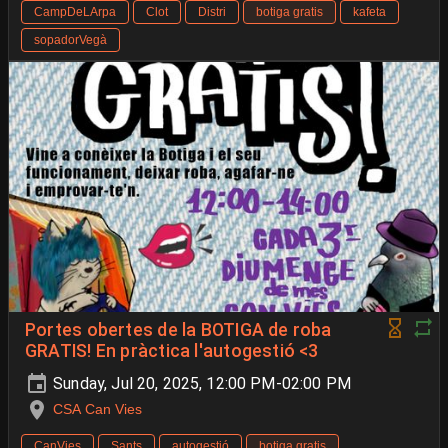
CampDeLArpa
Clot
Distri
botiga gratis
kafeta
sopadorVegà
Portes obertes de la BOTIGA de roba
GRATIS! En pràctica l'autogestió <3
Sunday, Jul 20, 2025, 12:00 PM-02:00 PM
CSA Can Vies
CanVies
Sants
autogestió
botiga gratis