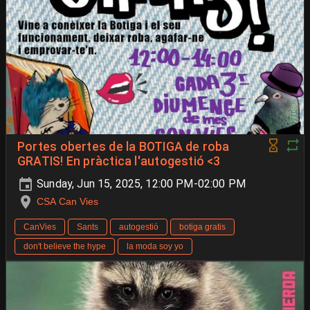
Portes obertes de la BOTIGA de roba
GRATIS! En pràctica l'autogestió <3
Sunday, Jun 15, 2025, 12:00 PM-02:00 PM
CSA Can Vies
CanVies
Sants
autogestió
botiga gratis
don't believe the hype
la moda soy yo