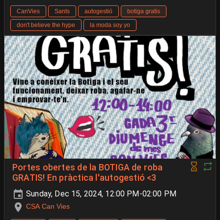
CanVies
Sants
autogestió
botiga gratis
don't believe the hype
la moda soy yo
Portes obertes de la BOTIGA de roba
GRATIS! En pràctica l'autogestió <3
Sunday, Dec 15, 2024, 12:00 PM-02:00 PM
CSA Can Vies