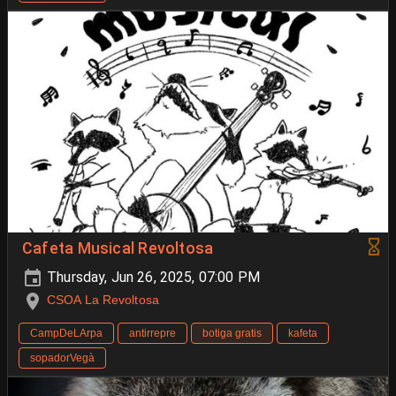
Cafeta Musical Revoltosa
Thursday, Jun 26, 2025, 07:00 PM
CSOA La Revoltosa
CampDeLArpa
antirrepre
botiga gratis
kafeta
sopadorVegà