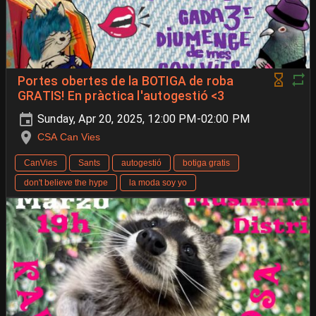
Portes obertes de la BOTIGA de roba
GRATIS! En pràctica l'autogestió <3
Sunday, Apr 20, 2025, 12:00 PM-02:00 PM
CSA Can Vies
CanVies
Sants
autogestió
botiga gratis
don't believe the hype
la moda soy yo