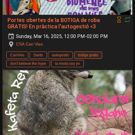
Portes obertes de la BOTIGA de roba
GRATIS! En pràctica l'autogestió <3
Sunday, Mar 16, 2025, 12:00 PM-02:00 PM
CSA Can Vies
CanVies
Sants
autogestió
botiga gratis
don't believe the hype
la moda soy yo