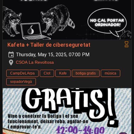
Kafeta + Taller de ciberseguretat
Thursday, May 15, 2025, 07:00 PM
CSOA La Revoltosa
CampDeLArpa
Clot
Kafe
botiga gratis
música
sopadorVegà