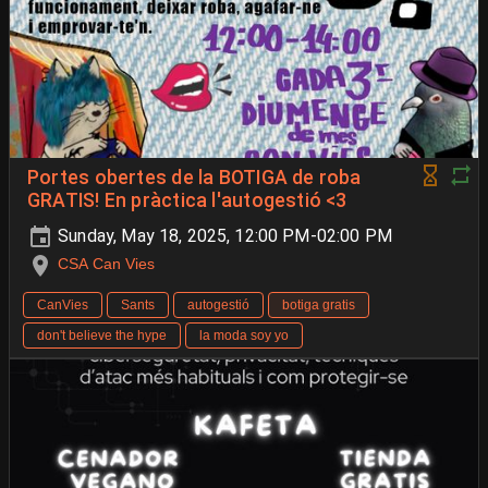
Portes obertes de la BOTIGA de roba
GRATIS! En pràctica l'autogestió <3
Sunday, May 18, 2025, 12:00 PM-02:00 PM
CSA Can Vies
CanVies
Sants
autogestió
botiga gratis
don't believe the hype
la moda soy yo