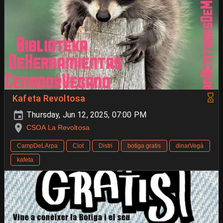
Kafeta Revoltosa
Thursday, Jun 12, 2025, 07:00 PM
CSOA La Revoltosa
CampDeLArpa
Clot
Distri
botiga gratis
dinarVegà
kafeta