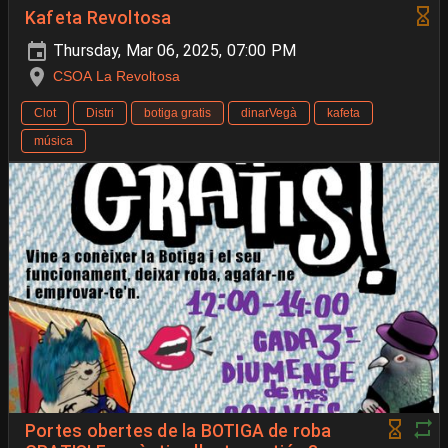
Kafeta Revoltosa
Thursday, Mar 06, 2025, 07:00 PM
CSOA La Revoltosa
Clot
Distri
botiga gratis
dinarVegà
kafeta
música
Portes obertes de la BOTIGA de roba