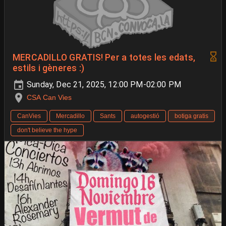
MERCADILLO GRATIS! Per a totes les edats,
estils i gèneres :)
Sunday, Dec 21, 2025, 12:00 PM-02:00 PM
CSA Can Vies
CanVies
Mercadillo
Sants
autogestió
botiga gratis
don't believe the hype