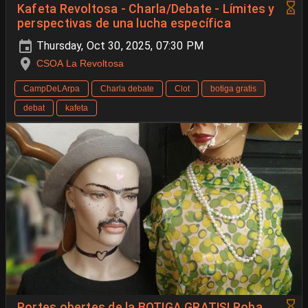
Kafeta Revoltosa - Charla/Debate - Límites y
perspectivas de una lucha específica
Thursday, Oct 30, 2025, 07:30 PM
CSOA La Revoltosa
CampDeLArpa
Charla debate
Clot
botiga gratis
debat
kafeta
Portes obertes de la BOTIGA GRATIS! Roba