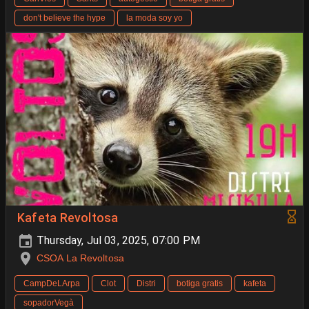
don't believe the hype
la moda soy yo
Kafeta Revoltosa
Thursday, Jul 03, 2025, 07:00 PM
CSOA La Revoltosa
CampDeLArpa
Clot
Distri
botiga gratis
kafeta
sopadorVegà