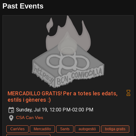
Past Events
MERCADILLO GRATIS! Per a totes les edats,
estils i gèneres :)
Sunday, Jul 19, 12:00 PM-02:00 PM
CSA Can Vies
CanVies
Mercadillo
Sants
autogestió
botiga gratis