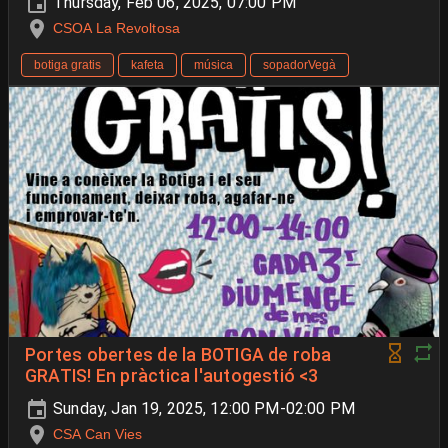
Thursday, Feb 06, 2025, 07:00 PM
CSOA La Revoltosa
botiga gratis
kafeta
música
sopadorVegà
Portes obertes de la BOTIGA de roba
GRATIS! En pràctica l'autogestió <3
Sunday, Jan 19, 2025, 12:00 PM-02:00 PM
CSA Can Vies