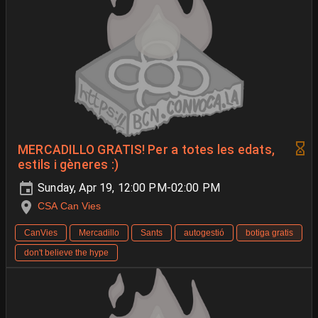
MERCADILLO GRATIS! Per a totes les edats,
estils i gèneres :)
Sunday, Apr 19, 12:00 PM-02:00 PM
CSA Can Vies
CanVies
Mercadillo
Sants
autogestió
botiga gratis
don't believe the hype