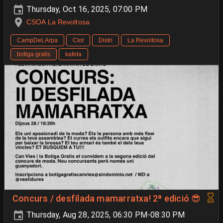
Thursday, Oct 16, 2025, 07:00 PM
CSOA La Revoltosa
CampDeLArpa
Clot
Distri
La Revoltosa
botiga gratis
kafeta
Concurs / desfilada mamarratxa! 2ª edició 😎
Thursday, Aug 28, 2025, 06:30 PM-08:30 PM