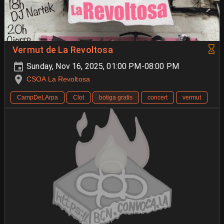
Vermut de La Revoltosa
Sunday, Nov 16, 2025, 01:00 PM-08:00 PM
CSOA La Revoltosa
CampDeLArpa
Clot
botiga gratis
concert
vermut