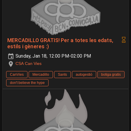
MERCADILLO GRATIS! Per a totes les edats,
estils i gèneres :)
Sunday, Jan 18, 12:00 PM-02:00 PM
CSA Can Vies
CanVies
Mercadillo
Sants
autogestió
botiga gratis
don't believe the hype