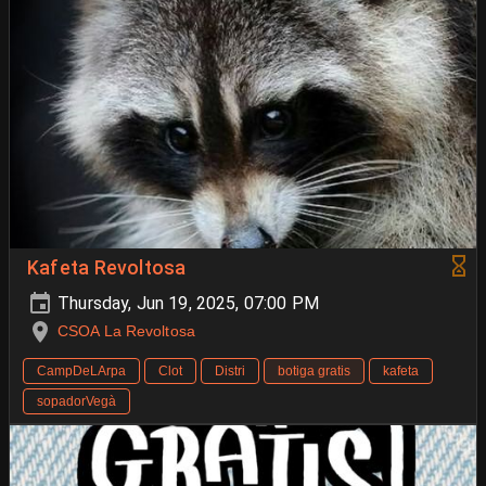
Kafeta Revoltosa
Thursday, Jun 19, 2025, 07:00 PM
CSOA La Revoltosa
CampDeLArpa
Clot
Distri
botiga gratis
kafeta
sopadorVegà