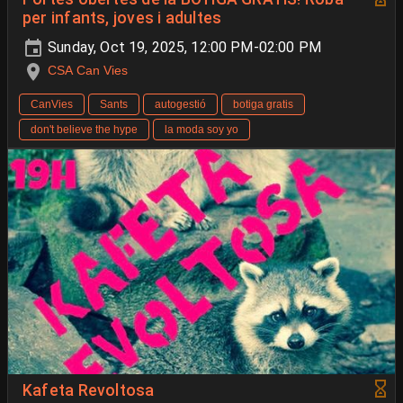
per infants, joves i adultes
Sunday, Oct 19, 2025, 12:00 PM-02:00 PM
CSA Can Vies
CanVies
Sants
autogestió
botiga gratis
don't believe the hype
la moda soy yo
Kafeta Revoltosa