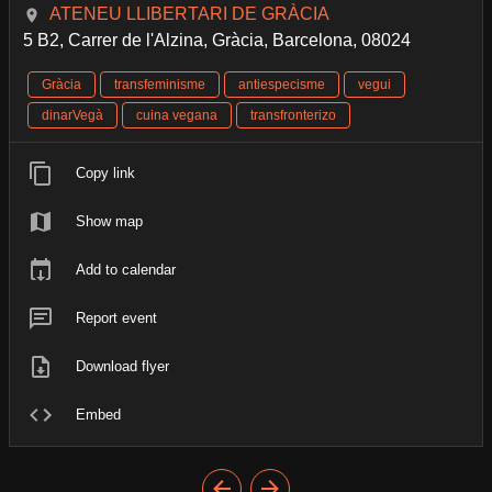
ATENEU LLIBERTARI DE GRÀCIA
5 B2, Carrer de l'Alzina, Gràcia, Barcelona, 08024
Gràcia
transfeminisme
antiespecisme
vegui
dinarVegà
cuina vegana
transfronterizo
Copy link
Show map
Add to calendar
Report event
Download flyer
Embed