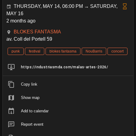
THURSDAY, MAY 14, 06:00 PM → SATURDAY,
MAY 16
2 months ago
BLOKES FANTASMA
av. Coll del Portell 59
punk
festival
blokes fantasma
NouBarris
concert
https://industriasmda.com/malas-artes-2026/
Copy link
Show map
Add to calendar
Report event