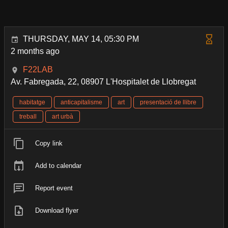
THURSDAY, MAY 14, 05:30 PM
2 months ago
F22LAB
Av. Fabregada, 22, 08907 L'Hospitalet de Llobregat
habitatge
anticapitalisme
art
presentació de llibre
treball
art urbà
Copy link
Add to calendar
Report event
Download flyer