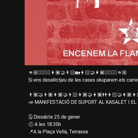
👊🏼🏴‍☠️✊🏼👩🏽‍🤝‍👨🏻🏡👩🏻‍🤝‍👩🏽✊🏼🏴‍☠️👊🏼
Si ens desallotjeu de les cases okuparem els carrer
👨🏽‍🤝‍👨🏽👩🏽‍🤝‍👨🏻👩🏽‍🤝‍👩🏾👬👩🏻‍🤝‍👩🏽👩
📣 MANIFESTACIÓ DE SUPORT AL KASALET I EL
🗓️ Dissabte 25 de gener
🕖 A les 18:30h
📍A la Plaça Vella, Terrassa