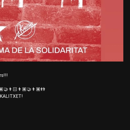
s!!!
🏽‍🤝‍👨🏻👨🏽‍🤝‍👨🏽👬
 KALITXET!