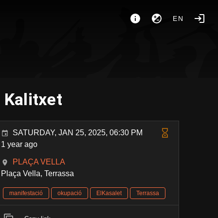
EN
 Kalitxet
SATURDAY, JAN 25, 2025, 06:30 PM
1 year ago
PLAÇA VELLA
Plaça Vella, Terrassa
manifestació
okupació
ElKasalet
Terrassa