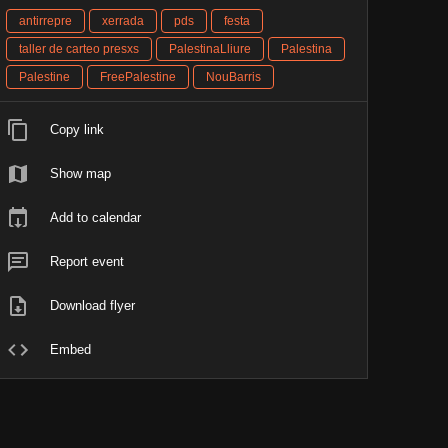
antirrepre
xerrada
pds
festa
taller de carteo presxs
PalestinaLliure
Palestina
Palestine
FreePalestine
NouBarris
Copy link
Show map
Add to calendar
Report event
Download flyer
Embed