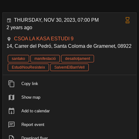
THURSDAY, NOV 30, 2023, 07:00 PM
2 years ago
CSOA LA KASA ESTUDI 9
14, Carrer del Pedró, Santa Coloma de Gramenet, 08922
santako
manifestació
desallotjament
EstudiNouResisteix
SalvemElBarriVell
Copy link
Show map
Add to calendar
Report event
Download flyer