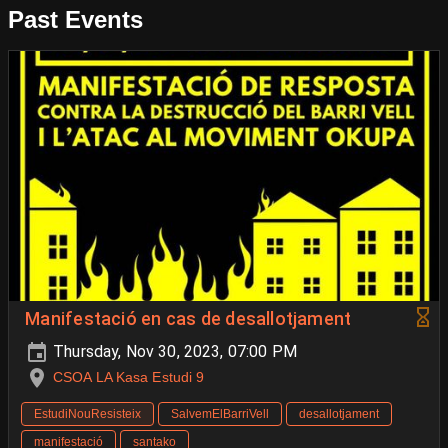
Past Events
️Manifestació en cas de desallotjament
Thursday, Nov 30, 2023, 07:00 PM
CSOA LA Kasa Estudi 9
EstudiNouResisteix
SalvemElBarriVell
desallotjament
manifestació
santako