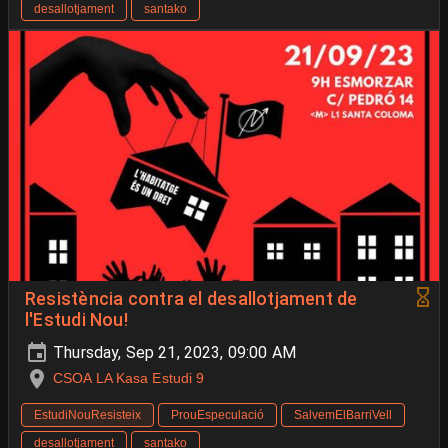
desallotjament
santako
Resistència contra el desallotjament de
l'Estudi Nou!
Thursday, Sep 21, 2023, 09:00 AM
CSOA LA Kasa Estudi 9
EstudiNouResisteix
ProuEspeculació
SalvemElBarriVell
desallotjament
santako