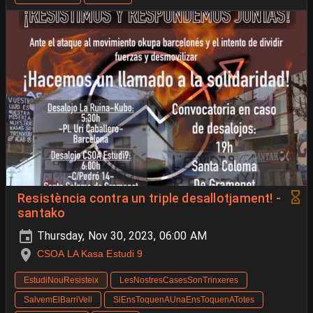
Resistència contra un triple desallotjament! -
santako
Thursday, Nov 30, 2023, 06:00 AM
CSOA LA Kasa Estudi 9
EstudiNouResisteix
LesNostresCasesSonTrinxeres
SalvemElBarriVell
SiEnsToquenAUnaEnsToquenATotes