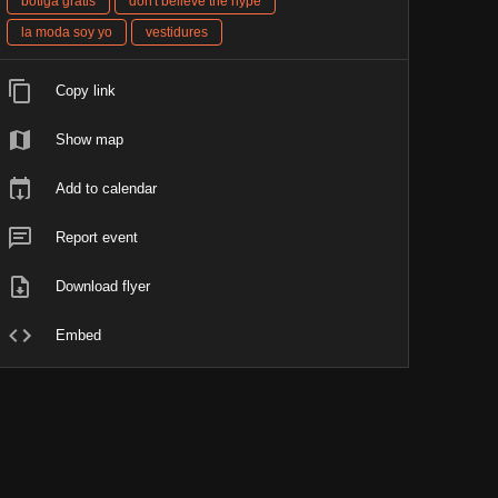
botiga gratis
don't believe the hype
la moda soy yo
vestidures
Copy link
Show map
Add to calendar
Report event
Download flyer
Embed