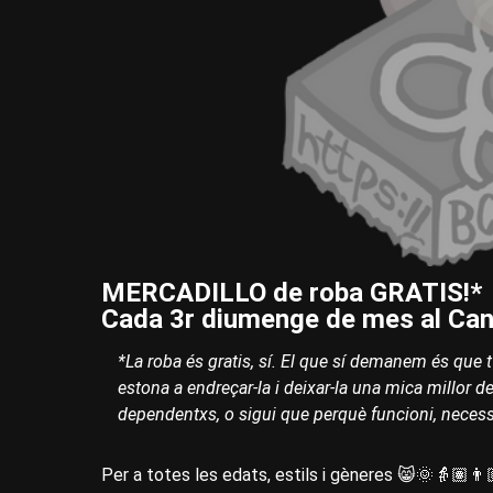
MERCADILLO de roba GRATIS!*
Cada 3r diumenge de mes al Can 
*La roba és gratis, sí. El que sí demanem és que t
estona a endreçar-la i deixar-la una mica millor d
dependentxs, o sigui que perquè funcioni, necessi
Per a totes les edats, estils i gèneres 😸🌞👵🏽