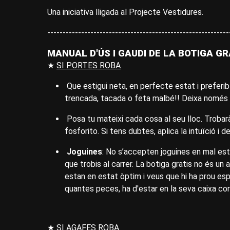
Una iniciativa lligada al Projecte Vestidures.
-----------------------------------------------------------
MANUAL D'ÚS I GAUDI DE LA BOTIGA GR
★
SI PORTES ROBA
Que estigui neta, en perfecte estat i preferi
trencada, tacada o feta malbé!! Deixa només a
Posa tu mateixi cada cosa al seu lloc. Trobar
fosforito. Si tens dubtes, aplica la intuïció i
Joguines
: No s’accepten joguines en mal esta
que trobis al carrer. La botiga gratis no és un
estan en estat òptim i veus que hi ha prou esp
quantes peces, ha d'estar en la seva caixa co
★
SI AGAFES ROBA