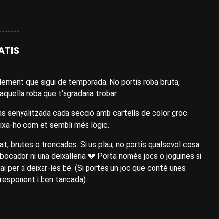
-------
ATIS
blement que sigui de temporada. No portis roba bruta,
quella roba que t’agradaria trobar.
às senyalitzada cada secció amb cartells de color groc
 deixa-ho com et sembli més lògic.
t, brutes o trencades. Si us plau, no portis qualsevol cosa
 abocador ni una deixalleria 💔 Porta només jocs o joguines si
ai per a deixar-les bé. (Si portes un joc que conté unes
rresponent i ben tancada).