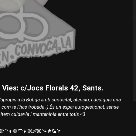
Vies: c/Jocs Florals 42, Sants.
'apropis a la Botiga amb curiositat, atenció, i dediquis una
e com te l'has trobada :) És un espai autogestionat, sense
tem cuidar-la i mantenir-la entre totis <3
🏼‍🦰👩🏻‍🦱👧🏼👶🏾🦄🕺🦜🦩